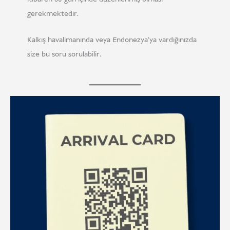
gerekmektedir.
Kalkış havalimanında veya Endonezya'ya vardığınızda
size bu soru sorulabilir.