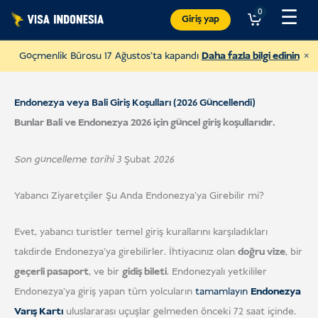
İçeriğe
☰
0
Giriş yap
atla
×
Göçmenlik Bürosu 17 Ağustos'ta kapandı
Daha fazla bilgi edinin
Endonezya veya Bali Giriş Koşulları (2026 Güncellendi)
Bunlar Bali ve Endonezya 2026 için güncel giriş koşullarıdır.
Son güncelleme tarihi 3
Şubat
2026
Yabancı Ziyaretçiler Şu Anda Endonezya'ya Girebilir mi?
Evet, yabancı turistler temel giriş kurallarını karşıladıkları
takdirde Endonezya'ya girebilirler. İhtiyacınız olan
doğru vize
, bir
JAAN'a Bağış Yapın
geçerli pasaport
, ve bir
gidiş bileti
. Endonezyalı yetkililer
ve her türlü hayvana yardım etmek
Endonezya'ya giriş yapan tüm yolcuların
tamamlayın
Endonezya
Varış Kartı
uluslararası uçuşlar gelmeden önceki 72 saat içinde.
ABD DOLARI
Bağış Yapın