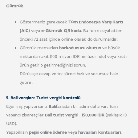
Gümrük
.
Göstermeniz gerekecek
Tüm Endonezya Varış Kartı
(AIC)
veya
e-Gümrük QR kodu
. Bu form seyahatten
önceki 72 saat içinde online olarak doldurulmalıdır.
Gümrük memurları
barkodunuzu okutun
ve büyük
miktarda nakit (100 milyon IDR'nin üzerinde) veya kısıtlı
ürün getirip getirmediğinizi sorun.
Dürüstçe cevap verin; süreci hızlı ve sorunsuz hale
getirir.
5. Bali varışları: Turist vergisi kontrolü
Eğer iniş yapıyorsanız
Bali
fazladan bir adım daha var. Tüm
yabancı ziyaretçiler
Bali turist vergisi
.
150,000 IDR
(yaklaşık 10
USD).
Yapabilirsin
peşin online ödeme
veya
havaalanı kontuarları
.