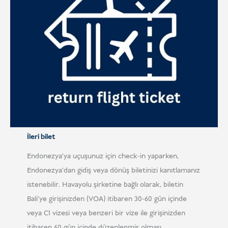
İleri bilet
Endonezya'ya uçuşunuz için check-in yaparken,
Endonezya'dan gidiş veya dönüş biletinizi kanıtlamanız
istenebilir. Havayolu şirketine bağlı olarak, biletin
Bali'ye girişinizden (VOA) itibaren 30-60 gün içinde
veya C1 vizesi veya benzeri bir vize ile girişinizden
itibaren 60 gün içinde düzenlenmiş olması