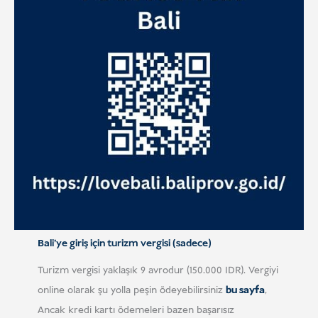
Bali'ye giriş için turizm vergisi (sadece)
Turizm vergisi yaklaşık 9 avrodur (150.000 IDR). Vergiyi
online olarak şu yolla peşin ödeyebilirsiniz
bu sayfa
,
Ancak kredi kartı ödemeleri bazen başarısız