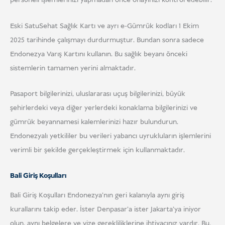
personeli işlemlerinizi yapmadan önce onayınızı kontrol edebilir.
Eski SatuSehat Sağlık Kartı ve ayrı e-Gümrük kodları 1 Ekim
2025 tarihinde çalışmayı durdurmuştur. Bundan sonra sadece
Endonezya Varış Kartını kullanın. Bu sağlık beyanı önceki
sistemlerin tamamen yerini almaktadır.
Pasaport bilgilerinizi, uluslararası uçuş bilgilerinizi, büyük
şehirlerdeki veya diğer yerlerdeki konaklama bilgilerinizi ve
gümrük beyannamesi kalemlerinizi hazır bulundurun.
Endonezyalı yetkililer bu verileri yabancı uyrukluların işlemlerini
verimli bir şekilde gerçekleştirmek için kullanmaktadır.
Bali Giriş Koşulları
Bali Giriş Koşulları Endonezya'nın geri kalanıyla aynı giriş
kurallarını takip eder. İster Denpasar'a ister Jakarta'ya iniyor
olun, aynı belgelere ve vize gerekliliklerine ihtiyacınız vardır. Bu,