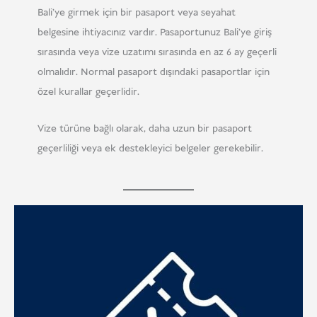
Bali'ye girmek için bir pasaport veya seyahat
belgesine ihtiyacınız vardır. Pasaportunuz Bali'ye giriş
sırasında veya vize uzatımı sırasında en az 6 ay geçerli
olmalıdır. Normal pasaport dışındaki pasaportlar için
özel kurallar geçerlidir.
Vize türüne bağlı olarak, daha uzun bir pasaport
geçerliliği veya ek destekleyici belgeler gerekebilir.