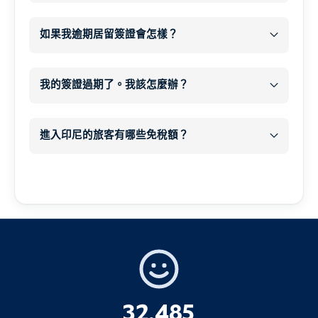
開始處理您的簽證
處理並提交您的簽證申請
所
如果我逾期居留簽證會怎樣？
有必要文件
付款
所有必要文件
以及
每人每天
在我們的網站上下訂單，並確認付款。.
逾期居留罰款 1,000,000 IDR
65 美元
我的簽證過期了。我該怎麼辦？
您的付款
結帳後，您會自動收到一個
數位申請表
.
現金
每人每天逾期
在此表格中，您可以上傳所需文件、護照掃
居留罰款 1,000,000 IDR
進入印尼的旅客有哪些免稅額？
描和個人資料。.
額外 20-30 分鐘
現金
免稅
重要注意事項
1.個人物品
短期逾期居留（幾天）通常很快就能處理，
私人物品
每人 500 美元
而且只會被處以標準罰款。.
收件匣和垃圾信件匣
未來申請簽證的複雜性
長時間逾期居留可能導致
補充提問
, 、延
兼具
遲、進一步的行政處分或遞解出境。.
32,485
遞解出境