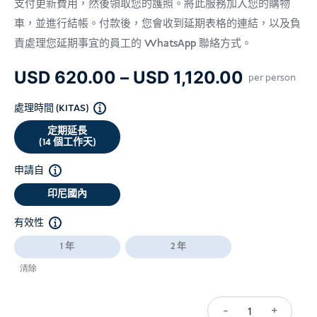
支付更新費用，然後領取您的護照。將此服務加入您的購物
車，並進行結帳。付款後，您會收到延期表格的連結，以及負
責處理您延期事宜的員工的 WhatsApp 聯絡方式。
價
USD
620.00
–
USD
1,120.00
per person
格
處理時間 (KITAS)
範
定期延長
圍：
(14 個工作天)
USD 620
申請自
到
USD 1,12
印尼國內
有效性
1 年
2 年
清除
-
+