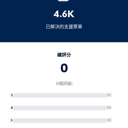
增加罰款
海關規定偶爾會改變 - 如果您的數量接近上
4.6K
行政問題
限，較安全的做法是
复核
最新的法規。.
移民調查
已解決的支援票單
總評分
0
(0個評論)
5
(0)
4
(0)
3
(0)