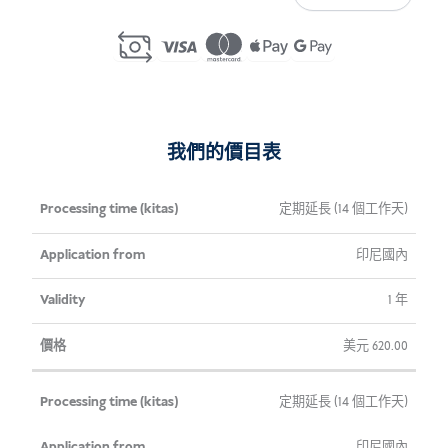
Spouse
Visa
Extension
Indonesia
數
量
我們的價目表
處理時
申
有
價
定期延長 (14 個工作天)
間
請
效
格
印尼國內
(kitas)
自
性
1 年
美元
620.00
定期延長 (14 個工作天)
印尼國內