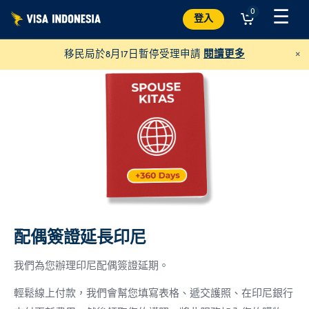
跳
☰
0
登入
至
內
×
移民局於8月17日暫停受理申請
閱讀更多
容
配偶簽證延長印尼
捐款給 JAAN
並幫助各種動物
我們為您辦理印尼配偶簽證延期。
美元
捐贈
輕鬆線上付款，我們會幫您填寫表格、遞交護照、在印尼銀行