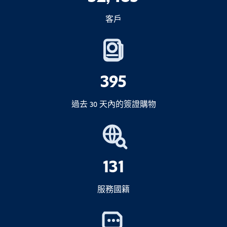
繳納罰款
不是
只要沒有其他違規行為，就
入境禁令
2.煙草產品
客戶
禁止您返回。.
您現在應該怎麼做？
以下其中一項
延長簽證
之前
200 支香煙
或
1.如果您的簽證類型仍可延長
立即進行延長程序
395
25 支雪茄
或
100 克切片煙草
過去 30 天內的簽證購物
2.如果無法延期
不可結合
盡快
3.酒精類
131
1 公升酒精飲料
重要：
4.重要注意事項
服務國籍
如果您超出免稅限額，您必須
宣告
物品，
並可能需要支付進口稅。.