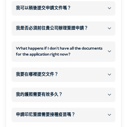
我可以稍後提交申請文件嗎？
之後
WhatsApp
我是否必須前往貴公司辦理簽證申請？
電子郵件
不需要到我們的辦公室
電子郵件聯絡方式
What happens if I don't have all the documents
線上
掃描或清晰照
for the application right now?
片
線上申
之後
請表
WhatsApp 或電子郵件
處理並提交您的簽證申請
所
我要在哪裡提交文件？
有必要文件
付款
開始處理您的簽證
我的護照需要有效多久？
所有必要文件
以及
您的簽證類型
您的
在我們的網站上下訂單，並確認付款。.
情況
申請印尼簽證需要接種疫苗嗎？
您的付款
結帳後，您會自動收到一個
數位申請表
.
COVID-19