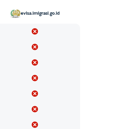
evisa.imigrasi.go.id