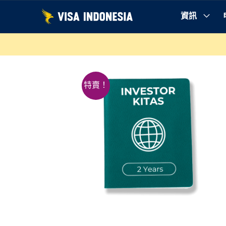
跳
資訊
至
為何選擇我們
您需要知道的一切
說明
要求
內
容
特賣！