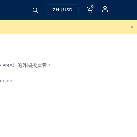
0
ZH | USD
×
/ PMA）的外國投資者。
erson
：
。
D 870.00。