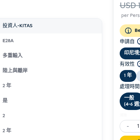
USD
1
per Per
投資人-KITAS
Be
E28A
申請自
印尼境
多重輸入
有效性
陸上與離岸
1 年
2 年
處理時間 (
一般
是
(4-6 週
2
清除
-
Investor
2 年
Visa