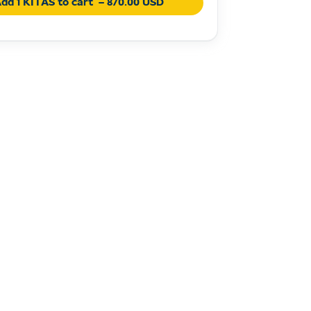
dd 1 KITAS to cart
– 870.00 USD
ia