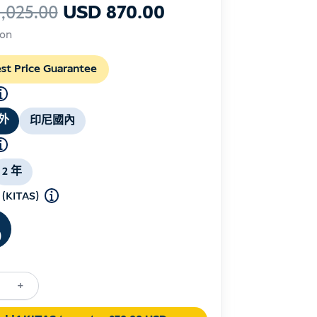
原
目
,025.00
USD
870.00
始
前
son
價
價
格：
格：
st Price Guarantee
USD 1,025.00。
USD 870.00。
外
印尼國內
2 年
KITAS)
)
+