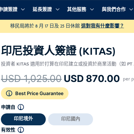
申請簽證
延長簽證
其他服務
與我們合作
程序
常見問題
移民局將於 8 月 17 日及 25 日休館
這對我有什麼影響？
印尼投資人簽證 (KITAS)
投資者 KITAS 適用於打算在印尼建立或投資於商業活動（如 PT 
原
目
USD
1,025.00
USD
870.00
per p
始
前
價
價
Best Price Guarantee
格：
格
申請自
USD 1,025.00
US
印尼境外
印尼國內
有效性