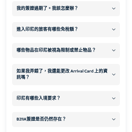
6 個月
→ eVOA、C1、C6、...及延伸功能
在機場
禁止您返回。.
我的簽證過期了。我該怎麼辦？
1.下訂單
罰金
(在未申報限制物品的情況下)
更長的輪候時間
12 個月
→ 持替代/臨時旅行證件入境
每人每天逾期
延長簽證
之前
沒收
應申報的項目
多重簽證
居留罰款 1,000,000 IDR
18 個月以上
→ 長期簽證（1 年以上）
進入印尼的旅客有哪些免稅額？
順利進入
現金
免稅
2.支付簽證費用
申請前更新
哪些物品在印尼被視為限制或禁止物品？
1.個人物品
違禁品
限制項目
抵達機場後
3.完成線上申請表
如果我弄錯了，我還能更改 Arrival Card 上的資
出發前
私人物品
每人 500 美元
訊嗎？
禁帶物品（任何情況下均不
允許帶入）
未來申請簽證的複雜性
是
只要 QR 代碼未被掃描
護照生物資料頁
兼具
印尼有哪些入境要求？
遞解出境
不带
個人照片
如果您自行完成 Arrival Card
印尼
峇里島
入境禁令
2.煙草產品
麻醉品和非法藥物
機票（如需要）
B211A簽證是否仍然存在？
您現在應該怎麼做？
1.護照（非常重要）
火器和氣槍
以下其中一項
個人詳細資料
B211A簽證已不存在