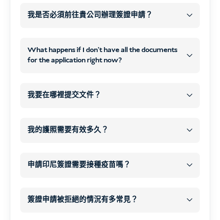
之後
WhatsApp
我是否必須前往貴公司辦理簽證申請？
電子郵件
不需要到我們的辦公室
電子郵件聯絡方式
What happens if I don't have all the documents
線上
掃描或清晰照
for the application right now?
片
線上申
之後
請表
WhatsApp 或電子郵件
處理並提交您的簽證申請
所
我要在哪裡提交文件？
有必要文件
付款
開始處理您的簽證
我的護照需要有效多久？
所有必要文件
以及
您的簽證類型
您的
在我們的網站上下訂單，並確認付款。.
情況
申請印尼簽證需要接種疫苗嗎？
您的付款
結帳後，您會自動收到一個
數位申請表
.
COVID-19
標準觀光簽證
在此表格中，您可以上傳所需文件、護照掃
簽證申請被拒絕的情況有多常見？
描和個人資料。.
自選旅遊疫苗
至少 6 個月
您的抵達
非常罕見