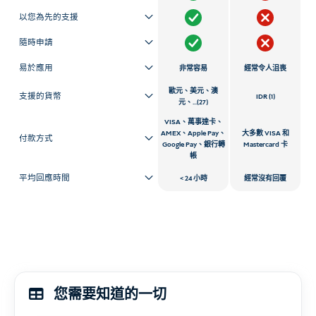
以您為先的支援
隨時申請
易於應用
非常容易
經常令人沮喪
歐元、美元、澳
支援的貨幣
IDR (1)
元、...(27)
VISA、萬事達卡、
AMEX、Apple Pay、
大多數 VISA 和
付款方式
Google Pay、銀行轉
Mastercard 卡
帳
平均回應時間
24 小時
經常沒有回覆
您需要知道的一切