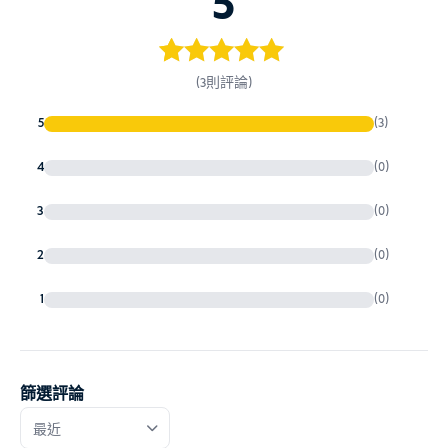
5
島）
熱愛巴厘島旅遊稅
5
評分
5
/ 5，
(3則評論)
150,000 IDR
10 美元 / 9 歐元
已有
位顧客
5
(3)
進行評分
4
(0)
預先線上付款（信用卡有時會失敗），或
3
(0)
抵達機場後直接付款
2
(0)
印尼入學要求
1
(0)
篩選評論