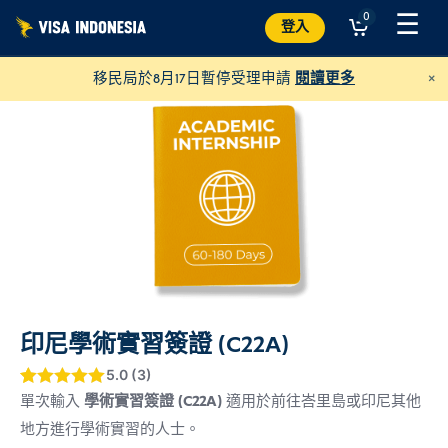
跳
☰
0
登入
至
內
×
移民局於8月17日暫停受理申請
閱讀更多
容
印尼學術實習簽證 (C22A)
捐款給 Villa Kitty
並幫助峇里島的貓咪
5.0 (3)
評分
5
5
/ 5，
單次輸入
學術實習簽證 (C22A)
適用於前往峇里島或印尼其他
美元
捐贈
已有
位顧客
地方進行學術實習的人士。
進行評分