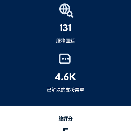
若您不確定需要哪種簽證，歡迎隨時聯絡我們——
宣布
我們將協助您選擇正確的簽證類型。.
3.應課稅品（煙酒）
3.出境（轉出）機票
131
僅限於免稅範圍內
服務國籍
4.超出豁免限額的個人物品
回程票
拒絕登機或入境
5.商業商品
4.全印尼入境卡
4.6K
6.再進口或臨時進口貨物
2025 年 9 月 1 日
所有印尼入
已解決的支援票單
境卡
風俗
健康
抵達卡
宣布總比不
不早於抵達前 72 小時
宣布安全
總評分
5.熱愛巴厘島旅遊稅（僅限巴厘