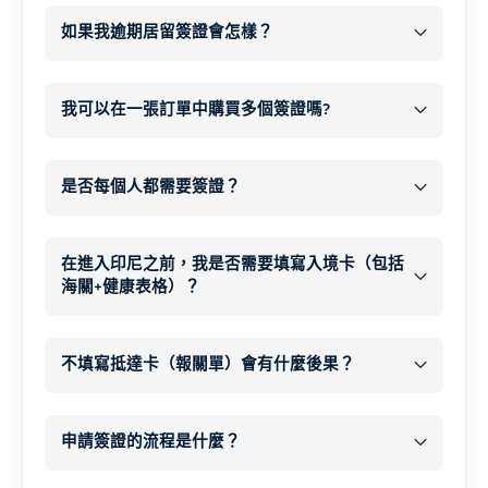
日期
如果我逾期居留簽證會怎樣？
我們沒有一例
延簽
每人每天
長期簽證（1 年或以上）
A 型肝炎
逾期居留罰款 1,000,000 IDR
65 美元
我可以在一張訂單中購買多個簽證嗎?
現金
何時會拒絕簽證？
破傷風 (標準加強劑)
18 個
收件匣和垃圾信件匣
月或以上
是否每個人都需要簽證？
小兒麻痺強化劑
同類簽證
各類
額外 20-30 分鐘
補發或臨時旅行證件
一次付
傷寒
每個人
(建議長途旅行或鄉郊地區使用）
申請人列於
印尼移民黑名單
清
兒童
嬰兒
長者
在進入印尼之前，我是否需要填寫入境卡（包括
補發旅行證件
B 型肝炎
重要注意事項
先前違反
印尼移民法或刑法
海關+健康表格）？
12 個月護照有效期
以及
狂犬病
(如果長時間待在農村地區或動物周
顏色
未執行的國際逮捕令
所有印尼入境卡
短期逾期居留（幾天）通常很快就能處理，
簽證搜尋器
圍)
有效
居留證
所有旅客必須
而且只會被處以標準罰款。.
不填寫抵達卡（報關單）會有什麼後果？
提供
虛假資訊
或
偽造文件
日本腦炎
(適用於農村地區或稻田地區的長
3 天（72 小時）
長時間逾期居留可能導致
補充提問
, 、延
所有印尼入境卡
期住宿)
通常
遲、進一步的行政處分或遞解出境。.
申請簽證的流程是什麼？
摘要
會順利通過
繳納罰款
不是
只要沒有其他違規行為，就
延遲
在移民和海關
新簽證申請