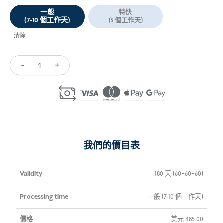
一般
特快
(7-10 個工作天)
(5 個工作天)
清除
-
+
Academic
Internship
Visa
Indonesia
(C22A)
數
我們的價目表
量
有
處
價
180 天 (60+60+60)
效
理
格
一般 (7-10 個工作天)
性
時
間
美元
485.00