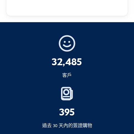
如果您透過我們預訂 Arrival Card
尖銳武器（除非已申報用於特定用途）
200 支香煙
或
1.如果您的簽證類型仍可延長
護照
4.我們準備所有必要的證明文件
立即進行延長程序
彈藥
特定簽證類別
25 支雪茄
或
爆炸物或爆炸性物質
100 克切片煙草
提供正確資訊
保證人/贊助函
否認
獨立
色情材料
2.如果無法延期
不可結合
簽證類別
銀行結單
盡快
2.簽證
3.酒精類
沒收、罰款、拘留或刑事指
32,485
C1 – 旅遊
批准所需的任何其他文件
控
需要簽證
1 公升酒精飲料
C2 – 商務
重要：
5.我們檢查並提交您的申請
客戶
限制項目（允許申報、限制
4.重要注意事項
C6 – 志願服務／社交活動
或許可）
落地簽證
...
如果您超出免稅限額，您必須
宣告
物品，
可
並可能需要支付進口稅。.
增加罰款
電子落地簽證
(eVOA)
395
6.透過電子郵件收到您的簽證
1.動物、魚類、植物及生物產品
海關規定偶爾會改變 - 如果您的數量接近上
完全符合您的造訪目的
行政問題
直接電郵
C1 簽證
過去 30 天內的簽證購物
限，較安全的做法是
复核
最新的法規。.
移民調查
2.現金金額超過 100,000,000 印尼盾
簽證搜尋器