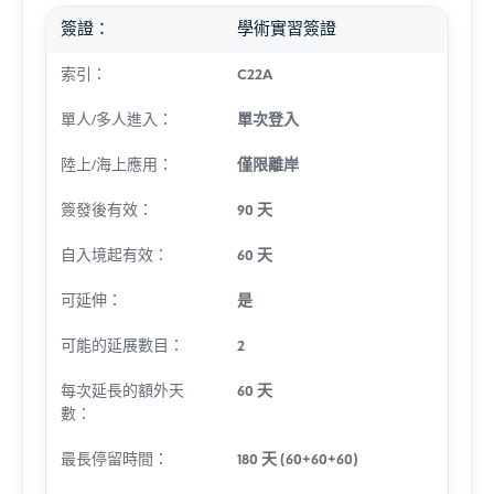
簽證：
學術實習簽證
索引：
C22A
單人/多人進入：
單次登入
陸上/海上應用：
僅限離岸
簽發後有效：
90 天
自入境起有效：
60 天
可延伸：
是
可能的延展數目：
2
每次延長的額外天
60 天
數：
最長停留時間：
180 天 (60+60+60)