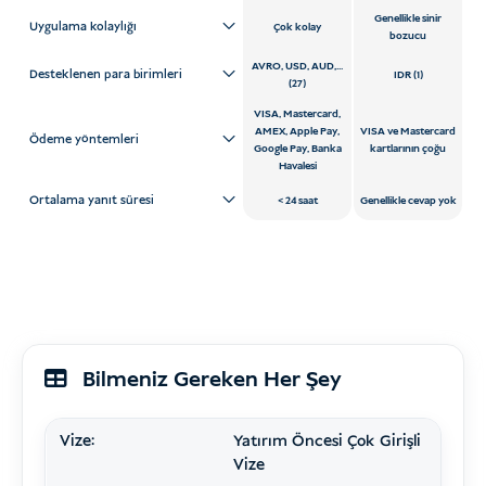
Genellikle sinir
Uygulama kolaylığı
Çok kolay
bozucu
AVRO, USD, AUD,...
Desteklenen para birimleri
IDR (1)
(27)
VISA, Mastercard,
AMEX, Apple Pay,
VISA ve Mastercard
Ödeme yöntemleri
Google Pay, Banka
kartlarının çoğu
Havalesi
Ortalama yanıt süresi
24 saat
Genellikle cevap yok
Bilmeniz Gereken Her Şey
Vize:
Yatırım Öncesi Çok Girişli
Vize