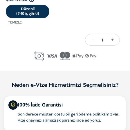
Düzenli
(7-10 iş günü)
TEMIZLE
-
+
D12
Multiple-
Entry
Visa
Extension
Neden e-Vize Hizmetimizi Seçmelisiniz?
adet
100% İade Garantisi
Son derece müşteri dostu bir geri ödeme politikamız var.
Vize onayınızı alamazsak paranızı iade ediyoruz.