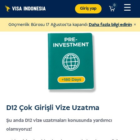
İçeriğe
☰
0
Giriş yap
atla
×
Göçmenlik Bürosu 17 Ağustos'ta kapandı
Daha fazla bilgi edinin
D12 Çok Girişli Vize Uzatma
JAAN'a Bağış Yapın
Şu anda D12 vize uzatmaları konusunda yardımcı
ve her türlü hayvana yardım etmek
olamıyoruz!
ABD DOLARI
Bağış Yapın