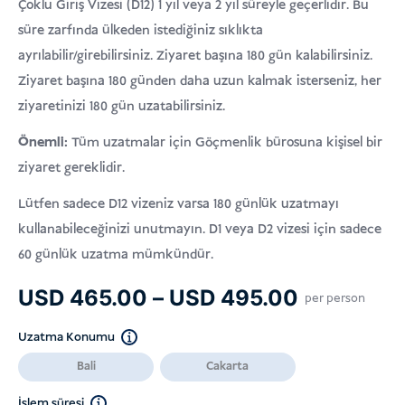
Çoklu Giriş Vizesi (D12) 1 yıl veya 2 yıl süreyle geçerlidir. Bu
süre zarfında ülkeden istediğiniz sıklıkta
ayrılabilir/girebilirsiniz. Ziyaret başına 180 gün kalabilirsiniz.
Ziyaret başına 180 günden daha uzun kalmak isterseniz, her
ziyaretinizi 180 gün uzatabilirsiniz.
Önemli:
Tüm uzatmalar için Göçmenlik bürosuna kişisel bir
ziyaret gereklidir.
Lütfen sadece D12 vizeniz varsa 180 günlük uzatmayı
kullanabileceğinizi unutmayın. D1 veya D2 vizesi için sadece
60 günlük uzatma mümkündür.
Fiyat
USD
465.00
–
USD
495.00
per person
aralığı:
Uzatma Konumu
USD 465.
Bali
Cakarta
-
USD 495.
İşlem süresi