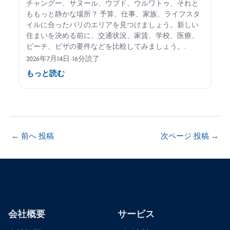
チャングー、サヌール、ウブド、ウルワトゥ、それと
ももっと静かな場所？ 予算、仕事、家族、ライフスタ
イルに合ったバリのエリアを見つけましょう。新しい
住まいを決める前に、交通状況、家賃、学校、医療、
ビーチ、ビザの要件などを比較してみましょう。.
2026年7月14日
-
16分読了
もっと読む
←
前へ 投稿
次ページ 投稿
→
会社概要
サービス