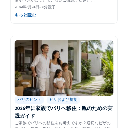
備すべきかについて、ぜひご確認ください。.
2026年7月24日
-
31分読了
もっと読む
バリのヒント
ビザおよび規制
2026年に家族でバリへ移住：親のための実
践ガイド
ご家族でバリへの移住をお考えですか？適切なビザの