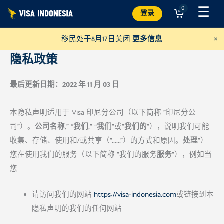
跳
☰
0
登录
至
内
×
移民处于8月17日关闭
更多信息
容
隐私政策
最后更新日期：2022 年 11 月 03 日
本隐私声明适用于 Visa 印尼分公司（以下简称 "印尼分公
司"）。
公司名称
,” “
我们
,” “
我们
"或"
我们的
"），说明我们可能
收集、存储、使用和/或共享（"......"）的方式和原因。
处理
"）
您在使用我们的服务（以下简称 "我们的服务
服务
"），例如当
您
捐助凯蒂猫别墅
并帮助巴厘岛的猫咪
请访问我们的网站
https://visa-indonesia.com
或链接到本
隐私声明的我们的任何网站
美元
捐赠