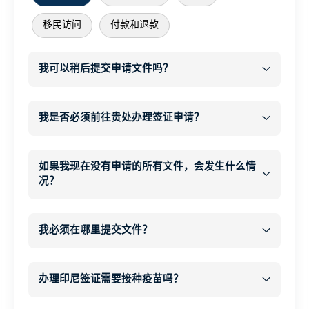
移民访问
付款和退款
我可以稍后提交申请文件吗？
之后
WhatsApp
我是否必须前往贵处办理签证申请？
电子邮件
无需前往我们的办公室
电子邮件联系方式
如果我现在没有申请的所有文件，会发生什么情
在线
扫描或清
况？
晰照片
在线申请表
之后
WhatsApp 或电子邮件
处理并提交您的签证申请
我必须在哪里提交文件？
所有所需文件
付款
开始办理签证
办理印尼签证需要接种疫苗吗？
所有所需文件
和