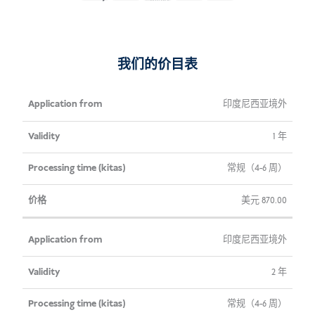
(KITAS)
数
量
我们的价目表
申
有
加工
价
印度尼西亚境外
请
效
时间
格
1 年
来
性
（千
自
塔）
常规（4-6 周）
美元
870.00
印度尼西亚境外
2 年
常规（4-6 周）