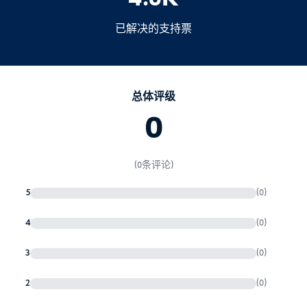
6.再进口或临时进口货物
2025 年 9 月 1 日
所有印尼
已解决的支持票
入境卡
习俗
保健
入境卡
申
不早于抵达前 72 小时
报总是更安全
总体评级
0
5.爱巴厘岛旅游税（仅限巴厘
岛）
(0条评论)
爱上巴厘岛旅游税
150,000
IDR
10 美元/9 欧元
5
(0)
4
(0)
提前在线支付（信用卡有时会失效），或
3
(0)
抵达机场后直接付款
2
(0)
印度尼西亚入学要