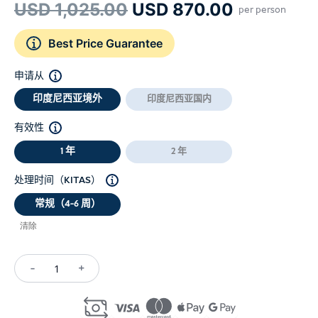
原
当
USD
1,025.00
USD
870.00
per person
价
前
Best Price Guarantee
为：
价
USD 1,025.00。
格
申请从
为：
印度尼西亚境外
印度尼西亚国内
USD 870
有效性
1 年
2 年
处理时间（KITAS）
常规（4-6 周）
清除
-
+
Investor
Visa
Indonesia