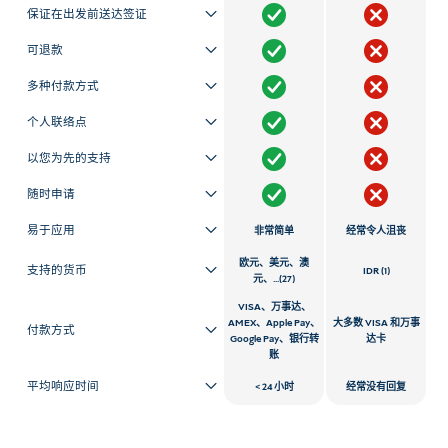
保证在出发前送达签证
可退款
多种付款方式
个人联络点
以您为先的支持
随时申请
易于应用
非常简单
经常令人沮丧
欧元、美元、澳
支持的货币
IDR (1)
元、...(27)
VISA、万事达、
AMEX、Apple Pay、
大多数 VISA 和万事
付款方式
Google Pay、银行转
达卡
账
平均响应时间
24 小时
经常没有回复