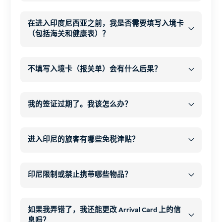
逗留）
顺利通过
一次付
每个人
措施或被驱逐出境。.
在社交平台上创建关于您业务的内容。.
清
儿童
婴儿
老年人
在进入印度尼西亚之前，我是否需要填写入境卡
缴纳罚款
不
只要没有其他违规行为，就禁
你的
通关文牒
（包括海关和健康表）？
日常运营工作
止您返回。.
你的
KITAS卡或电子KITAS
所有印尼入境卡
签证搜索器
所有旅客必须参加
不填写入境卡（报关单）会有什么后果？
延长签证
之前
你的
NPWP
(税号) — 根据银行要求，有时
可选
3 天（72 小时）
所有印尼入境卡
我的签证过期了。我该怎么办？
a
本地地址
在印度尼西亚
延误
在移民和海关
逾期居留罚款
每人每天 1,000,000 印度卢比
进入印尼的旅客有哪些免税津贴？
罚款
(未申报的受限制物品）
在机场
现金
免税
没收
本应申报的项目
更长的等待时间
印尼限制或禁止携带哪些物品？
顺利进入
1.个人物品
违禁品
限制物
品
如果我弄错了，我还能更改 Arrival Card 上的信
个人物品
每人 500 美元
息吗？