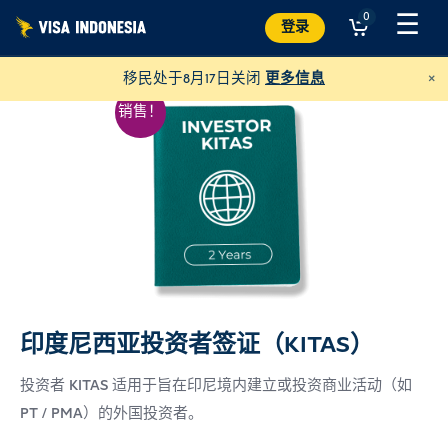
跳
☰
0
登录
至
内
×
移民处于8月17日关闭
更多信息
容
销售！
印度尼西亚投资者签证（KITAS）
捐助凯蒂猫别墅
并帮助巴厘岛的猫咪
投资者 KITAS 适用于旨在印尼境内建立或投资商业活动（如
美元
捐赠
PT / PMA）的外国投资者。