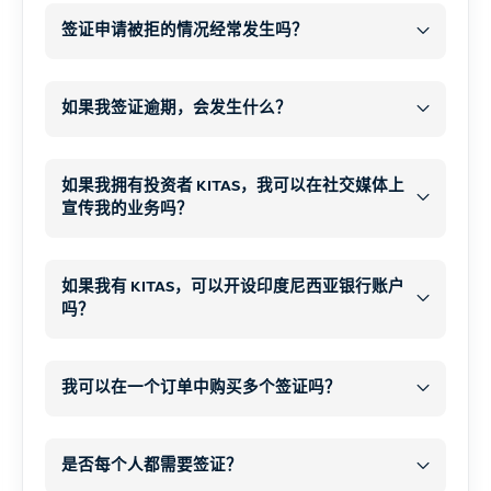
您的付款
在我们的网站上下单，并确保付款确认。.
COVID-19
签证申请被拒的情况经常发生吗？
结账后，您将自动收到一份
数字申请表
.
非常罕见
在此表格中，您可以上传所需文件、护照扫
自选旅行疫苗接种
如果我签证逾期，会发生什么？
我们没有一例
描件和个人信息。.
逾期居留
罚款每人每天 1,000,000 印度卢比
65 美元
什么情况下会拒签？
如果我拥有投资者 KITAS，我可以在社交媒体上
甲型肝炎
宣传我的业务吗？
现金
破伤风（标准加强剂）
额外的 20-30 分钟
在社交媒体上推广和宣传您的业务
申请人被列入
印度尼西亚移民黑名单
如果我有 KITAS，可以开设印度尼西亚银行账户
小儿麻痹症强化剂
收件箱和垃圾邮件文件夹
吗？
非运营活动
重要说明
以前违反
印度尼西亚移民法或刑法
伤寒
(建议长途旅行或农村地区使用）
一个
未执行的国际逮捕令
短期逾期逗留（几天）通常会很快得到处
乙型肝炎
KITAS
私人
生
我可以在一个订单中购买多个签证吗？
理，只需缴纳标准罚款。.
意
提供
虚假信息
或
伪造文件
狂犬病
(如果在农村地区或动物周围逗留）
推广您的公司或服务，,
长期逾期居留可能导致
补充提问
, 在这种情
是否每个人都需要签证？
日本脑炎
(用于在农村地区或稻田地区长期
通常
同类签证
各类
以企业主身份出现在营销内容中，,
况下，您可能会被推迟、采取进一步的行政