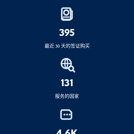
4.重要说明
或许可的物品）
提高罚款
落地签证
如果超出免税限额，您必须
声明
并可能需
可以
行政问题
要支付进口关税。.
电子落地签证
(美国之音）
395
1.动物、鱼类、植物和生物制品
移民调查
海关规定可能偶尔会发生变化--如果您的数
C1 签证
最近 30 天的签证购买
量接近限额，比较安全的做法是
复核
最新
2.现金额超过 100,000,000 印尼盾
签证查询器
规定。.
宣布
3.应税货物（烟酒）
3.出境（转运）机票
131
仅在免税区内
服务的国家
4.超出免税限额的个人物品
回程票
拒绝登机或入境
5.商品
4.全印尼入境卡
4.6K