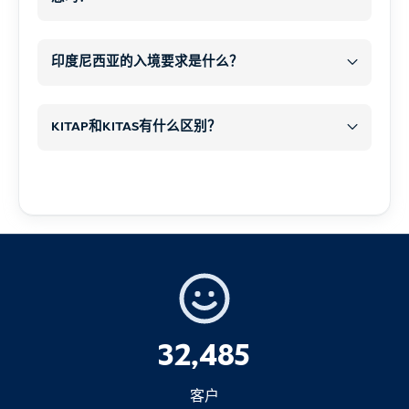
违禁物品（任何情况下均不
未来签证申请的复杂性
抵达机场后
得携带）
是
只要 QR 码未被扫描
驱逐出境
出发前
联合收割机
印度尼西亚的入境要求是什么？
不带
入境禁令
如果您自己填写了到达卡
印度尼西亚
巴厘岛
2.烟草制品
麻醉品和非法药物
现在该怎么办？
KITAP和KITAS有什么区别？
1.护照（非常重要）
火器和气枪
其中之一
1.如果您的签证类型仍可延期
尖锐武器（除非申报用于特定目的）
200 支香烟
或
立即启动延期程序
如果您通过我们预订 Arrival Card
通关文牒
弹药
25 支雪茄
或
2.如果无法延期
爆炸物或爆炸材料
100 克切片烟草
尽快
拒绝
提供正确的信息
色情材料
不可兼得
重要：
2.签证
3.酒精
没收、罚款、拘留或刑事指
32,485
控
需要签证
1 升酒精饮料
客户
限制物品（允许申报、限制