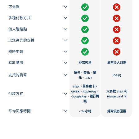
可退款
多種付款方式
個人聯絡點
以您為先的支援
隨時申請
易於應用
非常容易
經常令人沮喪
歐元、美元、澳
支援的貨幣
IDR (1)
元、...(27)
VISA、萬事達卡、
AMEX、Apple Pay、
大多數 VISA 和
付款方式
Google Pay、銀行轉
Mastercard 卡
帳
平均回應時間
24 小時
經常沒有回覆