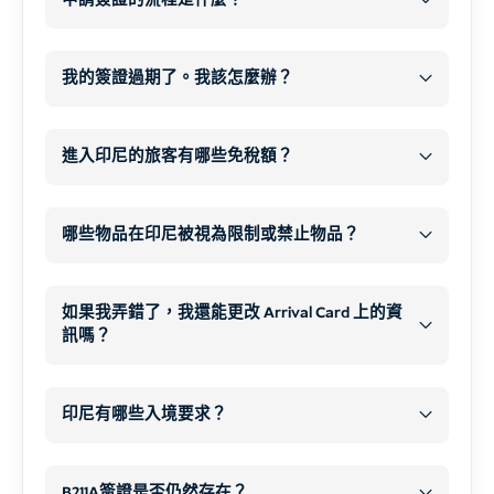
申請簽證的流程是什麼？
摘要
會順利通過
繳納罰款
不是
只要沒有其他違規行為，就
延遲
在移民和海關
新簽證申請
6 個月
→ eVOA、C1、C6、...及延伸功能
在機場
禁止您返回。.
我的簽證過期了。我該怎麼辦？
1.下訂單
罰金
(在未申報限制物品的情況下)
更長的輪候時間
12 個月
→ 持替代/臨時旅行證件入境
每人每天逾期
延長簽證
之前
沒收
應申報的項目
多重簽證
居留罰款 1,000,000 IDR
18 個月以上
→ 長期簽證（1 年以上）
進入印尼的旅客有哪些免稅額？
順利進入
現金
免稅
2.支付簽證費用
申請前更新
哪些物品在印尼被視為限制或禁止物品？
1.個人物品
違禁品
限制項目
抵達機場後
3.完成線上申請表
如果我弄錯了，我還能更改 Arrival Card 上的資
出發前
私人物品
每人 500 美元
訊嗎？
禁帶物品（任何情況下均不
允許帶入）
未來申請簽證的複雜性
是
只要 QR 代碼未被掃描
護照生物資料頁
兼具
印尼有哪些入境要求？
遞解出境
不带
個人照片
如果您自行完成 Arrival Card
印尼
峇里島
入境禁令
2.煙草產品
麻醉品和非法藥物
機票（如需要）
B211A簽證是否仍然存在？