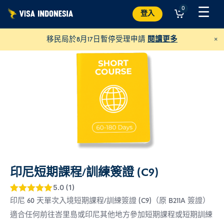
跳
☰
0
登入
至
內
×
移民局於8月17日暫停受理申請
閱讀更多
容
印尼短期課程/訓練簽證 (C9)
捐款給 Villa Kitty
並幫助峇里島的貓咪
5.0 (1)
評分
5
5
/ 5，
印尼 60 天單次入境短期課程/訓練簽證 (C9)（原 B211A 簽證）
美元
捐贈
已有
位顧客
適合任何前往峇里島或印尼其他地方參加短期課程或短期訓練
進行評分