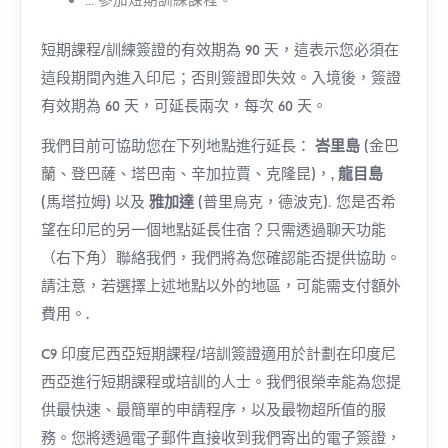
... 參加短期訓練課程。
短期課程/訓練簽證的有效期為 90 天，這表示您必須在
這段期間內進入印尼；否則簽證即失效。入境後，簽證
有效期為 60 天，可延長兩次，每次 60 天。
我們目前可協助您在下列地點進行延長：
峇里島
(金巴
蘭、登巴薩、塔巴南、辛加拉賈、克隆昆)，,
龍目島
.
(馬塔拉姆) 以及
雅加達
(普里烏克，德波克)
您是否希
望在印尼的另一個地點延長住宿？只需透過聊天功能
（右下角）聯絡我們，我們將為您確認能否提供協助。
請注意，若選擇上述地點以外的地區，可能需支付額外
費用。.
C9 印度尼西亞短期課程/培訓簽證適用於計劃在印度尼
西亞進行短期課程或培訓的人士。我們很榮幸能為您提
供最快速、最簡單的申請程序，以及最物超所值的服
務。您將透過電子郵件直接收到我們寄出的電子簽證，