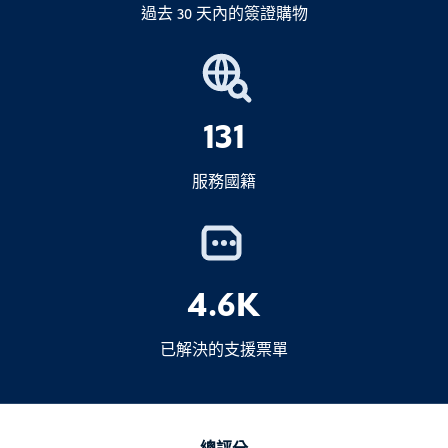
直接電郵
C1 簽證
過去 30 天內的簽證購物
限，較安全的做法是
复核
最新的法規。.
移民調查
2.現金金額超過 100,000,000 印尼盾
簽證搜尋器
若您不確定需要哪種簽證，歡迎隨時聯絡我們——
宣布
我們將協助您選擇正確的簽證類型。.
3.應課稅品（煙酒）
3.出境（轉出）機票
131
僅限於免稅範圍內
服務國籍
4.超出豁免限額的個人物品
回程票
拒絕登機或入境
5.商業商品
4.全印尼入境卡
4.6K
6.再進口或臨時進口貨物
2025 年 9 月 1 日
所有印尼入
已解決的支援票單
境卡
風俗
健康
抵達卡
宣布總比不
不早於抵達前 72 小時
宣布安全