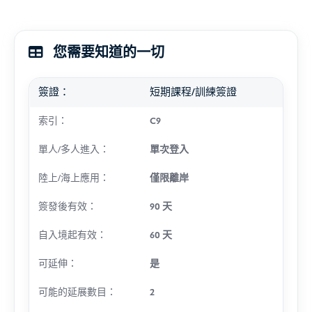
您需要知道的一切
簽證：
短期課程/訓練簽證
索引：
C9
單人/多人進入：
單次登入
陸上/海上應用：
僅限離岸
簽發後有效：
90 天
自入境起有效：
60 天
可延伸：
是
可能的延展數目：
2