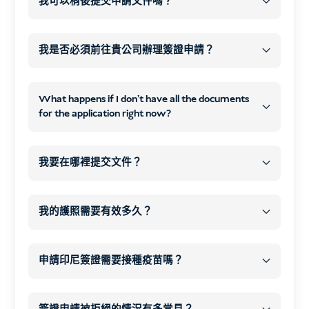
我可以稍後提交申請文件嗎？
之後
WhatsApp
我是否必須前往貴公司辦理簽證申請？
電子郵件
不需要到我們的辦公室
電子郵件聯絡方式
What happens if I don't have all the documents
線上
掃描或清晰照
for the application right now?
片
線上申
之後
請表
WhatsApp 或電子郵件
處理並提交您的簽證申請
所
我要在哪裡提交文件？
有必要文件
付款
開始處理您的簽證
我的護照需要有效多久？
所有必要文件
以及
您的簽證類型
您的
在我們的網站上下訂單，並確認付款。.
情況
申請印尼簽證需要接種疫苗嗎？
您的付款
結帳後，您會自動收到一個
數位申請表
.
COVID-19
標準觀光簽證
在此表格中，您可以上傳所需文件、護照掃