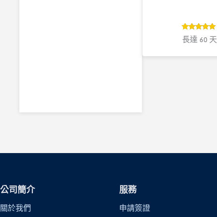
4.8
評分
長達 60 天
4.8
/ 5，已有
位顧客進行
評分
公司簡介
服務
關於我們
申請簽證