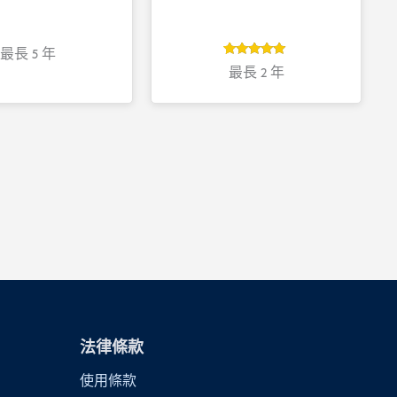
最長 5 年
5
評分
最長 2 年
5
/ 5，已有
位顧客進行
評分
法律條款
使用條款