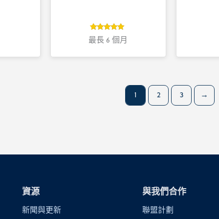
5
評分
最長 6 個月
5
/ 5，已有
位顧客進行
評分
1
2
3
→
資源
與我們合作
新聞與更新
聯盟計劃