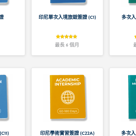
證
印尼單次入境旅遊簽證 (C1)
多次入
4.9
評分
最長 6 個月
4.9
/ 5，已有
位顧客進行
評分
11)
印尼學術實習簽證 (C22A)
多次入