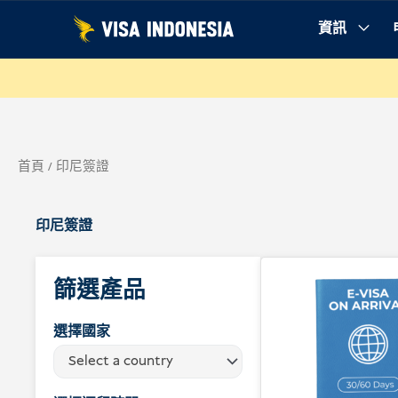
跳
資訊
至
內
容
首頁
/ 印尼簽證
印尼簽證
篩選產品
選擇國家
Select a country