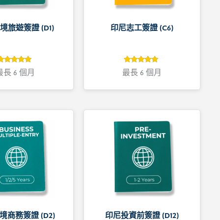
境旅遊簽證 (D1)
印尼志工簽證 (C6)
5
評分
4.9
評分
最長 6 個月
最長 6 個月
5
4.9
/ 5，已有
/ 5，已有
位顧客進行
位顧客進行
評分
評分
境商務簽證 (D2)
印尼投資前簽證 (D12)