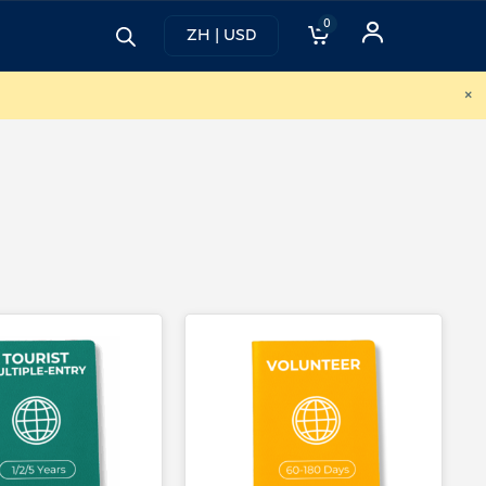
0
ZH | USD
×