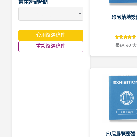
選擇逗留時間
印尼落地簽
套用篩選條件
4.9
評分
長達 60 天
重設篩選條件
4.9
/ 5，已有
位顧客進行
評分
印尼展覽簽證 (C