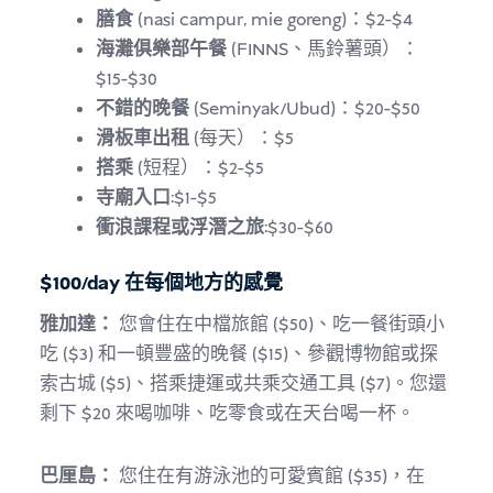
膳食
(nasi campur, mie goreng)：$2-$4
海灘俱樂部午餐
(FINNS、馬鈴薯頭）：
$15-$30
不錯的晚餐
(Seminyak/Ubud)：$20-$50
滑板車出租
(每天）：$5
搭乘
(短程）：$2-$5
寺廟入口
:$1-$5
衝浪課程或浮潛之旅
:$30-$60
$100/day 在每個地方的感覺
雅加達：
您會住在中檔旅館 ($50)、吃一餐街頭小
吃 ($3) 和一頓豐盛的晚餐 ($15)、參觀博物館或探
索古城 ($5)、搭乘捷運或共乘交通工具 ($7)。您還
剩下 $20 來喝咖啡、吃零食或在天台喝一杯。
巴厘島：
您住在有游泳池的可愛賓館 ($35)，在