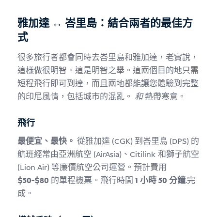
雅加達 ↔ 峇里島：結合兩者的最佳方
式
很多旅行者都會同時去峇里島和雅加達，老實說，
這樣做很明智。這是明智之舉。這兩個目的地只需
短程飛行即可到達，而且兩地都能讓您體驗到完整
的印尼風情，包括城市的混亂。
和
熱帶寒意。
飛行
最便宜、最快。
從雅加達 (CGK) 到峇里島 (DPS) 的
航班經常由亞洲航空 (AirAsia)、Citilink 和獅子航空
(Lion Air) 等廉價航空公司運營。預計費用
$50-$80
的單程機票。飛行時間
1 小時 50 分鐘
.完
成。