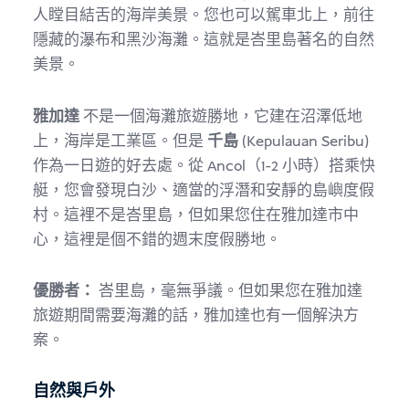
人瞠目結舌的海岸美景。您也可以駕車北上，前往
隱藏的瀑布和黑沙海灘。這就是峇里島著名的自然
美景。
雅加達
不是一個海灘旅遊勝地，它建在沼澤低地
上，海岸是工業區。但是
千島
(Kepulauan Seribu)
作為一日遊的好去處。從 Ancol（1-2 小時）搭乘快
艇，您會發現白沙、適當的浮潛和安靜的島嶼度假
村。這裡不是峇里島，但如果您住在雅加達市中
心，這裡是個不錯的週末度假勝地。
優勝者：
峇里島，毫無爭議。但如果您在雅加達
旅遊期間需要海灘的話，雅加達也有一個解決方
案。
自然與戶外