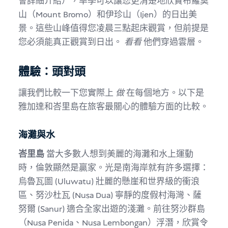
會詳細介紹），旱季可以讓您更清楚地欣賞布羅莫
山（Mount Bromo）和伊珍山（Ijen）的日出美
景。這些山峰值得您凌晨三點起床觀賞，但前提是
您必須能真正觀賞到日出。
看看
他們穿過雲層。
體驗：頭對頭
讓我們比較一下您實際上
做
在每個地方。以下是
雅加達和峇里島在旅客最關心的體驗方面的比較。
海灘與水
峇里島
當大多數人想到美麗的海灘和水上運動
時，倫敦顯然是贏家。光是南海岸就有許多選擇：
烏魯瓦圖 (Uluwatu) 壯麗的懸崖和世界級的衝浪
區、努沙杜瓦 (Nusa Dua) 寧靜的度假村海灣、薩
努爾 (Sanur) 適合全家出遊的淺灘。前往努沙群島
（Nusa Penida、Nusa Lembongan）浮潛，欣賞令