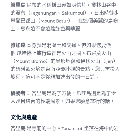
峇里島
烏布的水稻梯田宛如明信片，叢林山谷中
的瀑布（Tegenungan、Sekumpul），日出時徒步
攀登巴都山（Mount Batur）。在這個美麗的島嶼
上，您永遠不會遠離綠色與華麗。
雅加達
本身就是混凝土和交通。但如果您要做一
個
爪哇陸上旅行
這裡是火山之國。布羅莫火山
（Mount Bromo）的異形地貌和伊珍火山（Ijen）
的硫磺藍火焰是東南亞最壯觀的景點。您只需投入
旅程，這可不是從雅加達出發的一日遊。
優勝者：
峇里島是為了方便，爪哇島則是為了令
人瞠目結舌的極端風景，如果您願意旅行的話。
文化與遺產
峇里島
是寺廟的中心。Tanah Lot 坐落在海中的岩