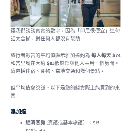
讓我們談談真實的數字，因為「印尼很便宜」這句
話太含糊，對任何人都沒有幫助。
旅行者報告的平均值顯示雅加達約為
每人每天 $74
和峇里島在大約
$85
假設您與他人共用一個房間。
這包括住宿、食物、當地交通和幾個景點。
但平均值會說謊。以下是您的錢實際上能買到的東
西：
雅加達
經濟客房
(賓館或基本旅館）：$15–
$25/night