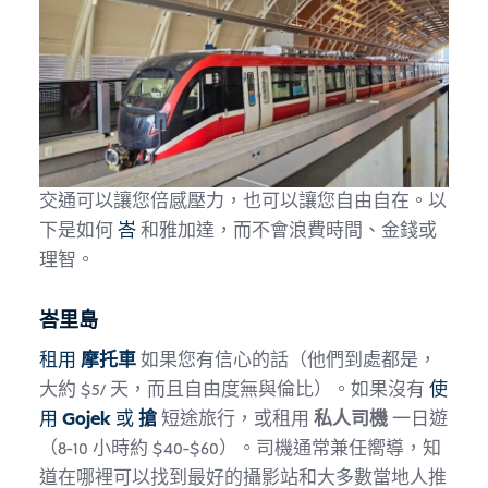
交通可以讓您倍感壓力，也可以讓您自由自在。以
下是如何
峇
和雅加達，而不會浪費時間、金錢或
理智。
峇里島
租用
摩托車
如果您有信心的話（他們到處都是，
大約 $5/ 天，而且自由度無與倫比）。如果沒有
使
用
Gojek
或
搶
短途旅行，或租用
私人司機
一日遊
（8-10 小時約 $40-$60）。司機通常兼任嚮導，知
道在哪裡可以找到最好的攝影站和大多數當地人推