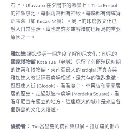
石上，Uluwatu 在夕陽下的懸崖上，Tirta Empul
的神聖泉池，每個角落都有神殿。每晚都有傳統舞
蹈表演（如 Kecak 火舞）。島上的印度教文化已
融入日常生活，這也是許多旅客造訪巴厘島的重要
原因之一。
雅加達
讓您從另一個角度了解印尼文化：印尼的
國家博物館
Kota Tua（老城）保留了荷蘭殖民時期
的建築和博物館，東南亞最大的 Istiqlal 清真寺與
雅加達大教堂隔著廣場相望，是共存的強烈象徵。
逛逛唐人街 (Glodok)，看看廟宇、草藥店和疊疊層
層的歷史。走過默迪卡廣場 (Merdeka Square)，看
看印尼宣布獨立的地方。這座龐大的城市是來自各
個群島的文化大熔爐。
優勝者：
Tie.峇里島的精神與風景。雅加達的都市