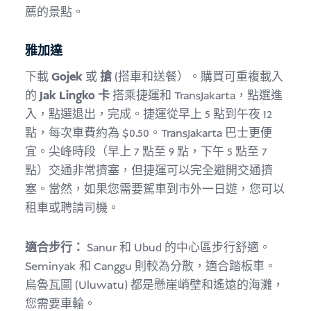
薦的景點。
雅加達
下載
Gojek
或
搶
(搭車和送餐）。購買可重複載入
的
Jak Lingko 卡
搭乘捷運和 TransJakarta，點選進
入，點選退出，完成。捷運從早上 5 點到午夜 12
點，每次車費約為 $0.50。TransJakarta 巴士更便
宜。尖峰時段（早上 7 點至 9 點，下午 5 點至 7
點）交通非常擠塞，但捷運可以完全避開交通擠
塞。當然，如果您需要駕車到市外一日遊，您可以
租車或聘請司機。
適合步行：
Sanur 和 Ubud 的中心區步行舒適。
Seminyak 和 Canggu 則較為分散，適合踏板車。
烏魯瓦圖 (Uluwatu) 都是懸崖峭壁和遙遠的海灘，
您需要車輪。