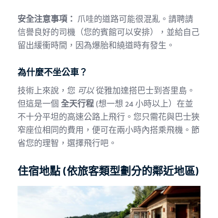
安全注意事項：
爪哇的道路可能很混亂。請聘請
信譽良好的司機（您的賓館可以安排），並給自己
留出緩衝時間，因為爆胎和繞道時有發生。
為什麼不坐公車？
技術上來說，您
可以
從雅加達搭巴士到峇里島。
但這是一個
全天行程
(想一想 24 小時以上）在並
不十分平坦的高速公路上飛行。您只需花與巴士狹
窄座位相同的費用，便可在兩小時內搭乘飛機。節
省您的理智，選擇飛行吧。
住宿地點 (依旅客類型劃分的鄰近地區)