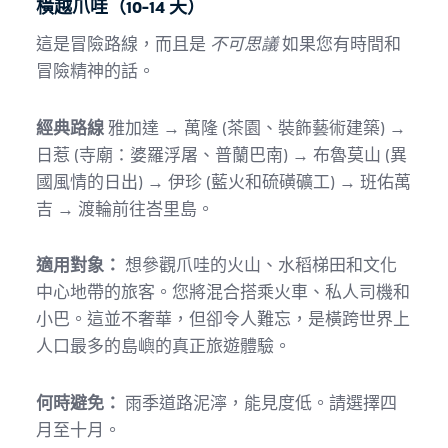
橫越爪哇（10-14 天）
這是冒險路線，而且是
不可思議
如果您有時間和
冒險精神的話。
經典路線
雅加達 → 萬隆 (茶園、裝飾藝術建築) →
日惹 (寺廟：婆羅浮屠、普蘭巴南) → 布魯莫山 (異
國風情的日出) → 伊珍 (藍火和硫磺礦工) → 班佑萬
吉 → 渡輪前往峇里島。
適用對象：
想參觀爪哇的火山、水稻梯田和文化
中心地帶的旅客。您將混合搭乘火車、私人司機和
小巴。這並不奢華，但卻令人難忘，是橫跨世界上
人口最多的島嶼的真正旅遊體驗。
何時避免：
雨季道路泥濘，能見度低。請選擇四
月至十月。