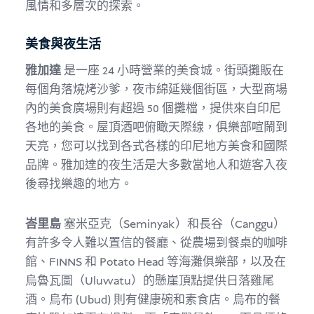
風情和多層次的探索。
美食與夜生活
雅加達
是一座 24 小時營業的美食城。街頭攤販在
每個角落燒烤沙爹，夜市綿延幾個街區，大型商場
內的美食廣場則有超過 50 個攤檔，提供來自印尼
各地的美食。屋頂酒吧俯瞰天際線，俱樂部喧鬧到
天亮，您可以找到各式各樣的印尼地方美食和國際
品牌。雅加達的夜生活是大多數當地人和遊客入夜
後尋找樂趣的地方。
峇里島
塞米亞克（Seminyak）和長谷（Canggu）
有許多令人難以置信的餐廳、從農場到餐桌的咖啡
館、FINNS 和 Potato Head 等海灘俱樂部，以及在
烏魯瓦圖（Uluwatu）的懸崖頂點提供日落雞尾
酒。烏布 (Ubud) 則有健康碗和素食店。烏布的餐