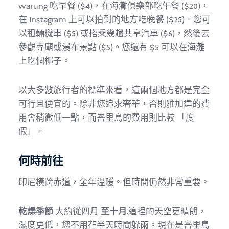
warung 吃早餐 ($4)，在海灘俱樂部吃午餐 ($20)，
在 Instagram 上可以拍到的地方吃晚餐 ($25)。您可
以租輛機車 ($5) 或搭乘幾趟共享汽車 ($6)，然後去
參觀寺廟或瀑布景點 ($5)。您還有 $5 可以在海灘
上吃個椰子。
以大多數旅行者的標準來看，這兩個地方都是完全
可行且便宜的。除非您追求奢華，否則雅加達的費
用會稍微低一點，而峇里島的費用則比較 「度
假」。
何時前往
印尼橫跨赤道，全年溫暖。但時間仍然非常重要。
乾燥季節
大約從四月
至十月
.這裡的天空更晴朗，
濕度更低，您不用花半天時間躲雨。現在是峇里島