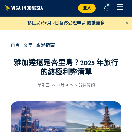
跳
☰
0
登入
至
內
×
移民局於8月17日暫停受理申請
閱讀更多
容
首頁
'
文章
'
旅遊指南
雅加達還是峇里島？2025 年旅行
的終極利弊清單
星期三, 29 10 月 2025
-
19 分鐘閱讀
捐款給 Villa Kitty
並幫助峇里島的貓咪
美元
捐贈