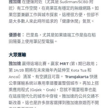
雅加達
在捷運附近（尤其是 Sudirman/SCBD 附
近）有工作空間，在商業區有穩定的無線網路。如
果您要兼顧工作與城市探索，這裡很方便，但卻不
是大多數人來此時所追求的「健康休閒」氣氛。
優勝者：
巴里島，尤其是如果遠端工作是指在稻
田陽臺上使用筆記型電腦。
大眾運輸
雅加達
贏得這場比賽。贏家
MRT
(第 1 期已啟用；
第 2A/2B 期將在未來幾年內延伸至 Kota Tua 和
Ancol）清潔、有空調且可靠。
TransJakarta
快速
公車運輸系統以專用車道覆蓋整個城市。再加上搭
乘應用程式 (Gojek、Grab)，您就不需要租車也能
在這座現代化的城市中穿梭。雅加達的公共交通不
斷改善，這也是許多旅客選擇到雅加達旅遊而不開