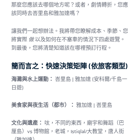
那麼您應該去哪個地方呢？或者，劇情轉折，您應
該同時去峇里島和雅加達嗎？
讓我們一起想辦法。我將帶您瞭解成本、季節、您
將實際
做
以及如何在不塞車的情況下四處遊覽。
到最後，您將清楚知道該在哪裡預訂行程。
簡而言之：快速決策矩陣 (依旅客類型)
海灘與水上運動：
峇里島 | 雅加達 (安科爾/千島一
日遊)
美食家與夜生活（都市）：
雅加達 | 峇里島
文化與遺產：
呔，不同的東西，廟宇和舞蹈（巴
厘島）vs 博物館，老城，Istiqlal/大教堂，唐人街