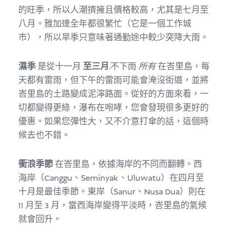
的旺季，所以人潮擠擁且價格較高，尤其是七月至
八月。雅加達全年都很繁忙（它是一個工作城
市），所以旱季只意味著通勤途中較少突降大雨。
濕季
是從十一月
至三月
.不下雨
所有
在峇里島，每
天都有雷雨，但下午的雷雨可能會淹沒街道，並將
峇里島的土路變成泥濘路面。從好的方面來看，一
切都變得更綠，瀑布在咆哮，您會發現很多更好的
優惠。如果您彈性大，又不介意打傘的話，這個時
候去也不錯。
衝浪季節
在峇里島，依據海岸的不同而翻轉。西
海岸（Canggu、Seminyak、Uluwatu）在四月至
十月是最佳季節。東岸（Sanur、Nusa Dua）則在
11 月至 3 月，當西海岸變得平淡時，峇里島的氣候
就會回升。