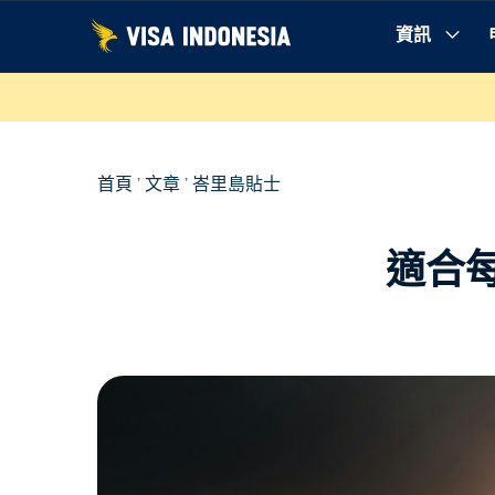
跳
資訊
至
內
容
首頁
'
文章
'
峇里島貼士
適合每