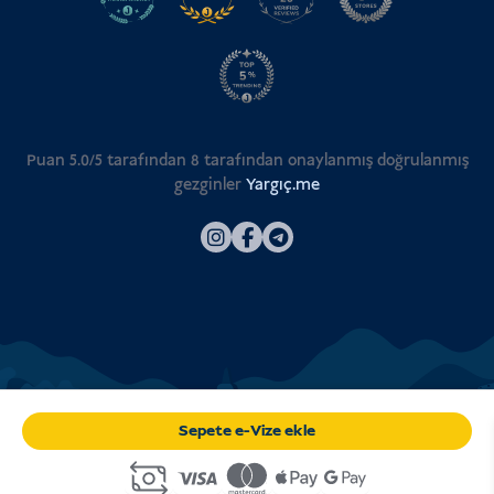
Puan 5.0/5 tarafından
8
tarafından onaylanmış doğrulanmış
gezginler
Yargıç.me
Sepete e-Vize ekle
© 2026
Endonezya Vizesi