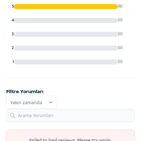
puanına
5
(8)
dayanarak 5
üzerinden
5
4
(0)
puan aldı
3
(0)
2
(0)
1
(0)
Filtre Yorumları
Failed to load reviews. Please try again.