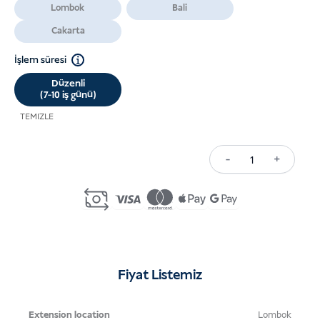
Lombok
Bali
-
USD 125.0
Cakarta
İşlem süresi
Düzenli
(7-10 iş günü)
TEMIZLE
-
+
Tourist
Multiple-
Entry
Visa
Extension
(D1)
Fiyat Listemiz
in
Bali
Uzatma
İşlem
Fiyat
Lombok