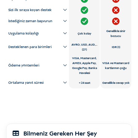
Sizi ilk sıraya koyan destek
İstediğiniz zaman başvurun
Genellikle sinir
Uygulama kolaylığı
Çok kolay
bozucu
AVRO, USD, AUD,...
Desteklenen para birimleri
IDR (1)
(27)
VISA, Mastercard,
AMEX, Apple Pay,
VISA ve Mastercard
Ödeme yöntemleri
Google Pay, Banka
kartlarının çoğu
Havalesi
Ortalama yanıt süresi
24 saat
Genellikle cevap yok
Bilmeniz Gereken Her Şey