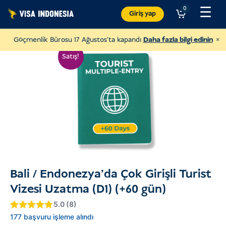
İçeriğe
☰
0
Giriş yap
atla
×
Göçmenlik Bürosu 17 Ağustos'ta kapandı
Daha fazla bilgi edinin
Satış!
Bali / Endonezya'da Çok Girişli Turist
Sungai Watch'a Bağış Yapın
Vizesi Uzatma (D1) (+60 gün)
Bali'nin nehirlerini temizlemek için
5.0 (8)
5
müşteri
177 başvuru işleme alındı
ABD DOLARI
Bağış Yapın
puanına