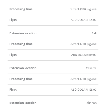
/
Konumu
Süresi
Indonesia
Düzenli (7-10 iş günü)
(+60
ABD DOLARI
125.00
days)
adet
Bali
Düzenli (7-10 iş günü)
ABD DOLARI
119.00
Cakarta
Düzenli (7-10 iş günü)
ABD DOLARI
125.00
Tabanan