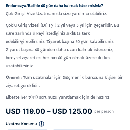
dayanarak 5
Endonezya/Bali'de 60 gün daha kalmak ister misiniz?
üzerinden
5
puan aldı
Çok Girişli Vize Uzatmanızda size yardımcı olabiliriz.
Çoklu Giriş Vizesi (D1) 1 yıl, 2 yıl veya 5 yıl için geçerlidir. Bu
süre zarfında ülkeyi istediğiniz sıklıkta terk
edebilir/girebilirsiniz. Ziyaret başına 60 gün kalabilirsiniz.
Ziyaret başına 60 günden daha uzun kalmak isterseniz,
bireysel ziyaretleri her biri 60 gün olmak üzere iki kez
uzatabilirsiniz.
Önemli:
Tüm uzatmalar için Göçmenlik bürosuna kişisel bir
ziyaret gereklidir.
Elbette her türlü sorunuzu yanıtlamak için de hazırız!
Fiyat
USD
119.00
–
USD
125.00
per person
aralığı:
Uzatma Konumu
USD 119.0