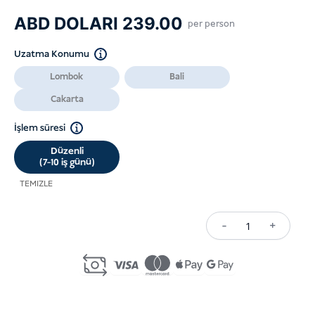
ABD DOLARI
239.00
per person
Uzatma Konumu
Lombok
Bali
Cakarta
İşlem süresi
Düzenli
(7-10 iş günü)
TEMIZLE
-
+
C12
Single-
Entry
Visa
Extension