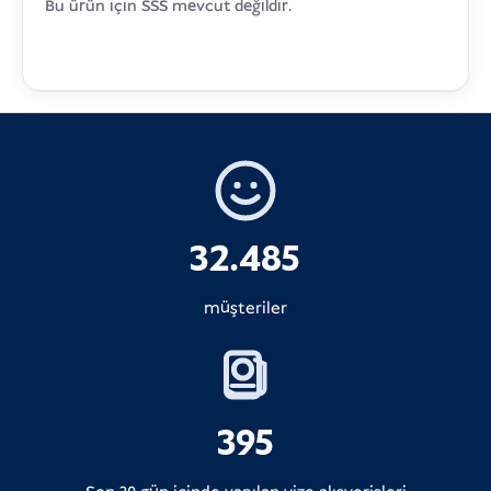
Bu ürün için SSS mevcut değildir.
32.485
müşteriler
395