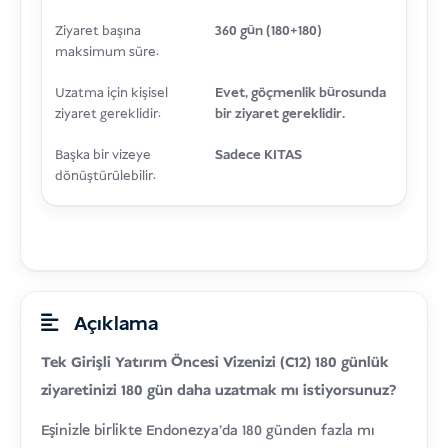
Ziyaret başına
360 gün (180+180)
maksimum süre:
Uzatma için kişisel
Evet, göçmenlik bürosunda
ziyaret gereklidir:
bir ziyaret gereklidir.
Başka bir vizeye
Sadece KITAS
dönüştürülebilir:
Açıklama
Tek Girişli Yatırım Öncesi Vizenizi (C12) 180 günlük
ziyaretinizi 180 gün daha uzatmak mı istiyorsunuz?
Eşinizle birlikte Endonezya'da 180 günden fazla mı