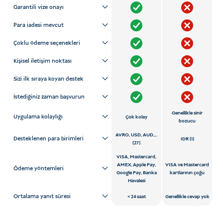
Garantili vize onayı
Para iadesi mevcut
Çoklu ödeme seçenekleri
Kişisel iletişim noktası
Sizi ilk sıraya koyan destek
İstediğiniz zaman başvurun
Genellikle sinir
Uygulama kolaylığı
Çok kolay
bozucu
AVRO, USD, AUD,...
Desteklenen para birimleri
IDR (1)
(27)
VISA, Mastercard,
AMEX, Apple Pay,
VISA ve Mastercard
Ödeme yöntemleri
Google Pay, Banka
kartlarının çoğu
Havalesi
Ortalama yanıt süresi
24 saat
Genellikle cevap yok