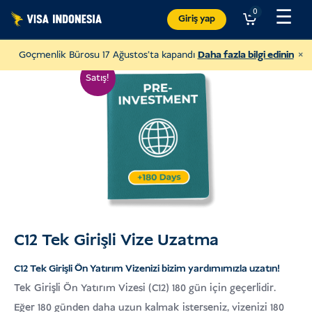
İçeriğe
☰
0
Giriş yap
atla
×
Göçmenlik Bürosu 17 Ağustos'ta kapandı
Daha fazla bilgi edinin
Satış!
C12 Tek Girişli Vize Uzatma
JAAN'a Bağış Yapın
C12 Tek Girişli Ön Yatırım Vizenizi bizim yardımımızla uzatın!
ve her türlü hayvana yardım etmek
Tek Girişli Ön Yatırım Vizesi (C12) 180 gün için geçerlidir.
ABD DOLARI
Bağış Yapın
Eğer 180 günden daha uzun kalmak isterseniz, vizenizi 180