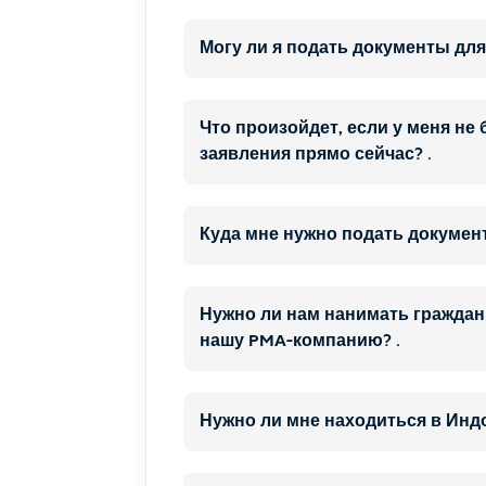
Могу ли я подать документы для
Что произойдет, если у меня не
позже
WhatsApp
e-mail
заявления прямо сейчас? .
электронной почте
WhatsApp или электронная почт
Куда мне нужно подать документ
обработать и п
визы
Нужно ли нам нанимать граждан
все необходимые д
нашу PMA-компанию? .
Все необходимые докуме
Разместите заказ на нашем 
Ваш платеж
оплаты.
сотрудников
Нужно ли мне находиться в Индо
Сразу после оформления за
не обязательно находит
электронная форма заявк