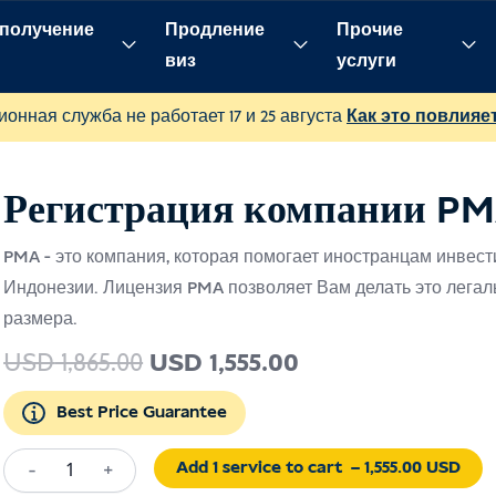
 получение
Продление
Прочие
виз
услуги
ваемые вопросы
онная служба не работает 17 и 25 августа
Как это повлияе
Регистрация компании PM
PMA - это компания, которая помогает иностранцам инвест
Индонезии. Лицензия PMA позволяет Вам делать это легал
размера.
Первоначальная
Текущая
USD
1,865.00
USD
1,555.00
цена
цена:
Best Price Guarantee
была:
USD 1,555.00.
USD 1,865.00.
Add 1 service to cart
– 1,555.00 USD
-
+
Количество