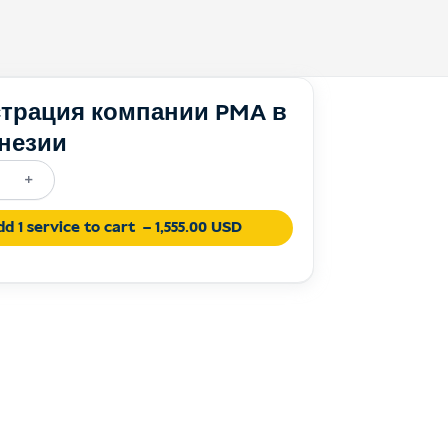
страция компании PMA в
незии
+
ство
d 1 service to cart
– 1,555.00 USD
y
tion
ia