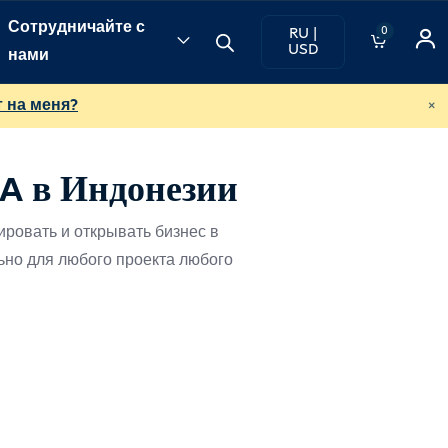
Сотрудничайте с
0
RU |
USD
нами
×
т на меня?
A в Индонезии
ировать и открывать бизнес в
ьно для любого проекта любого