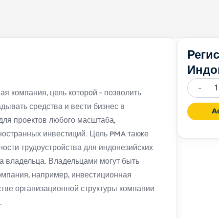
Реги
Индо
-
ая компания, цель которой - позволить
Количе
дывать средства и вести бизнес в
PMA
Ad
для проектов любого масштаба,
Compan
ностранных инвестиций. Цель PMA также
Registra
жности трудоустройства для индонезийских
Indones
а владельца. Владельцами могут быть
омпания, например, инвестиционная
стве организационной структуры компании
.