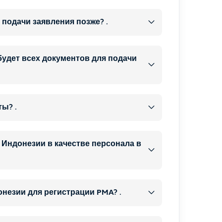
 подачи заявления позже? .
 будет всех документов для подачи
контактные данные по
позже
а
ы? .
начать оформление вашей
одать вашу визовую заявку
 Индонезии в качестве персонала в
окументы
оплата
нты
, и
сайте и убедитесь в подтверждении
не менее 3 индонезийских
незии для регистрации PMA? .
каза вы автоматически получите
ься в Индонезии
и
.