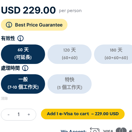
USD
229.00
per person
Best Price Guarantee
有效性
60 天
120 天
180 天
(可延長)
(60+60)
(60+60+60)
處理時間
一般
特快
(7-10 個工作天)
(5 個工作天)
清除
Add 1 e-Visa to cart
– 229.00 USD
-
+
Short
Course/Training