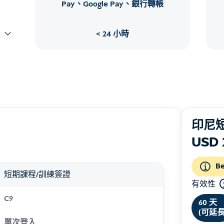
Pay、Google Pay、銀行轉帳
24 小時
印尼短
USD
Be
短期課程/訓練簽證
有效性
C9
60 天
(可延長
單次登入