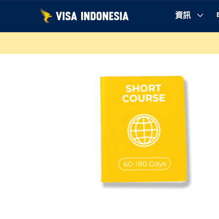
跳
資訊
至
為何選擇我們
您需要知道的一切
說明
要求
內
容