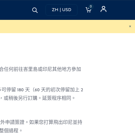
0
ZH | USD
×
)
簽證）適合任何前往峇里島或印尼其他地方參加
停留 180 天（60 天的初次停留加上 2
長，或稍後另行訂購。延簽程序相同。
境外申請簽證。如果您打算飛出印尼並持
成整個過程。