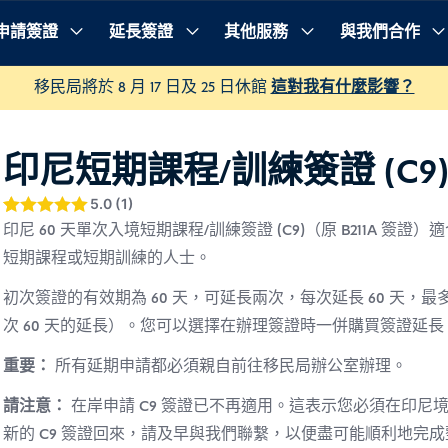
申請簽證
延長簽證
其他服務
與我們合作
程序
常見問題
移民局將於 8 月 17 日及 25 日休館
這對我有什麼影響？
印尼短期課程/訓練簽證 (C9
5.0 (1)
評分
5
印尼 60 天單次入境短期課程/訓練簽證 (C9)（原 B211A 
5
/ 5，
已有
位顧客
短期課程或短期訓練的人士。
進行評分
初次簽證的有效期為 60 天，可延長兩次，每次延長 60 天，最多可
次 60 天的延長）。您可以選擇在辦理簽證時一併購買簽證延
重要：
所有延期申請都必須親自前往移民局辦公室辦理。
請注意：
在岸申請 C9 簽證已不再適用。這表示您必須在印尼
新的 C9 簽證回來，請及早與我們聯繫，以便盡可能順利地完