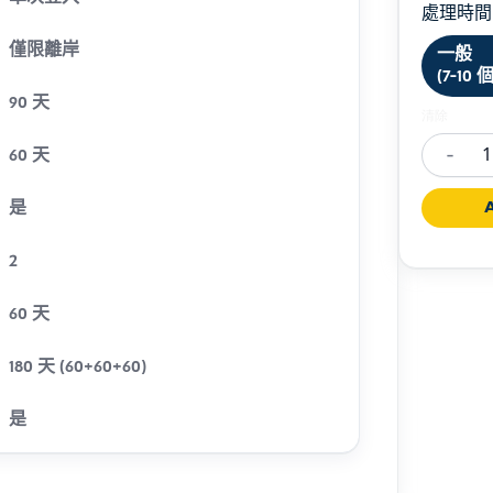
處理時間
僅限離岸
一般
(7-10
90 天
清除
-
60 天
Short
Course/T
A
是
Visa
Indones
2
(C9)
60 天
數
量
180 天 (60+60+60)
是