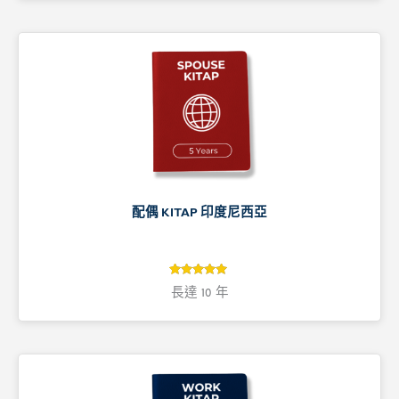
配偶 KITAP 印度尼西亞
5
評分
長達 10 年
5
/ 5，已有
位顧客進行
評分