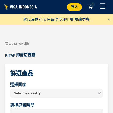
跳
☰
0
登入
至
內
×
移民局於8月17日暫停受理申請
閱讀更多
容
首頁
/ KITAP 印尼
KITAP 印度尼西亞
篩選產品
選擇國家
捐款給 JAAN
Select a country
並幫助各種動物
選擇逗留時間
美元
捐贈