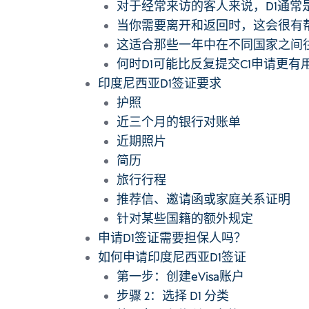
对于经常来访的客人来说，D1通常
当你需要离开和返回时，这会很有
这适合那些一年中在不同国家之间
何时D1可能比反复提交C1申请更有
印度尼西亚D1签证要求
护照
近三个月的银行对账单
近期照片
简历
旅行行程
推荐信、邀请函或家庭关系证明
针对某些国籍的额外规定
申请D1签证需要担保人吗？
如何申请印度尼西亚D1签证
第一步：创建eVisa账户
步骤 2：选择 D1 分类