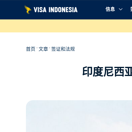
跳
信息
至
内
容
首页
'
文章
'
签证和法规
印度尼西亚