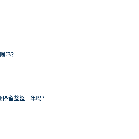
期限吗？
亚停留整整一年吗？
？