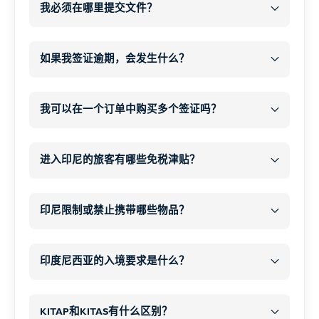
WhatsApp 或电子邮件
我必须在哪里提交文件？
开始办理签证
处理并提交您的签证申请
如果我签证逾期，会发生什么？
所有所需文件
和
所有所需文件
付款
逾期居留
您的付款
在我们的网站上下单，并确保付款确认。.
罚款每人每天 1,000,000 印度卢比
65 美元
我可以在一个订单中购买多个签证吗？
结账后，您将自动收到一份
数字申请表
.
现金
在此表格中，您可以上传所需文件、护照扫
额外的 20-30 分钟
进入印尼的旅客有哪些免税津贴？
同类签证
各类
描件和个人信息。.
一次付
免税
重要说明
清
印尼限制或禁止携带哪些物品？
1.个人物品
短期逾期逗留（几天）通常会很快得到处
违禁品
限制物
理，只需缴纳标准罚款。.
品
印度尼西亚的入境要求是什么？
个人物品
每人 500 美元
违禁物品（任何情况下均不
长期逾期居留可能导致
补充提问
, 在这种情
印度尼西亚
巴厘岛
收件箱和垃圾邮件文件夹
得携带）
况下，您可能会被推迟、采取进一步的行政
KITAP和KITAS有什么区别？
联合收割机