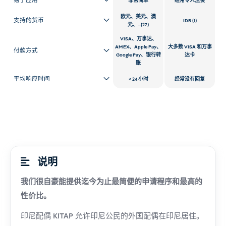
易于应用
非常简单
经常令人沮丧
欧元、美元、澳
支持的货币
IDR (1)
元、...(27)
VISA、万事达、
AMEX、Apple Pay、
大多数 VISA 和万事
付款方式
Google Pay、银行转
达卡
账
平均响应时间
24 小时
经常没有回复
说明
我们很自豪能提供迄今为止最简便的申请程序和最高的
性价比。
印尼配偶 KITAP 允许印尼公民的外国配偶在印尼居住。