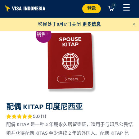
跳
☰
0
登录
至
内
×
移民处于8月17日关闭
更多信息
容
销售！
配偶 KITAP 印度尼西亚
向 JAAN 捐款
并帮助各种动物
5.0 (1)
评级
5
5
/ 5，
配偶 KITAP 是一种 5 年期永久居留签证，适用于与印尼公民结
美元
捐赠
已有
位客户
婚并获得配偶 KITAS 至少连续 2 年的外国人。配偶 KITAP 允
进行了评价