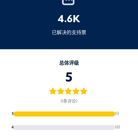
5.爱巴厘岛旅游税（仅限巴厘
申
4.6K
岛）
报总是更安全
爱上巴厘岛旅游税
150,000
已解决的支持票
IDR
10 美元/9 欧元
总体评级
提前在线支付（信用卡有时会失效），或
5
抵达机场后直接付款
印度尼西亚入学要
求
5
评级
5
/ 5，
(1条评论)
已有
位客户
5
(1)
进行了评价
4
(0)