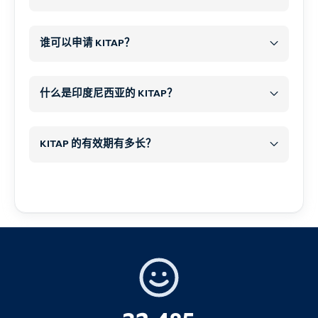
措施或被驱逐出境。.
1.护照（非常重要）
不带
缴纳罚款
不
只要没有其他违规行为，就禁
2.烟草制品
谁可以申请 KITAP？
通关文牒
麻醉品和非法药物
止您返回。.
火器和气枪
其中之一
延长签证
之前
什么是印度尼西亚的 KITAP？
尖锐武器（除非申报用于特定目的）
200 支香烟
或
拒绝
弹药
25 支雪茄
或
KITAP 的有效期有多长？
2.签证
爆炸物或爆炸材料
100 克切片烟草
色情材料
需要签证
不可兼得
3.酒精
没收、罚款、拘留或刑事指
落地签证
控
1 升酒精饮料
限制物品（允许申报、限制
电子落地签证
(美国之音）
4.重要说明
或许可的物品）