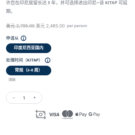
许您在印尼居留长达 5 年，并可选择进出印尼--该 KITAP 可延
期。
原
当
美元
2,795.00
美元
2,485.00
per person
价
前
申请从
为：
价
印度尼西亚国内
USD 2,795.00。
格
为：
处理时间（KITAP）
USD 2,485.00。
常规（6-8 周）
清除
-
+
Spouse
KITAP
Indonesia
数