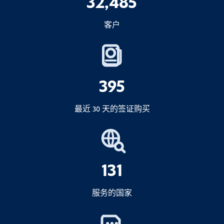
32,485
如果超出免税限额，您必须
声明
并可能需
C1 签证
可以
要支付进口关税。.
签证查询器
客户
1.动物、鱼类、植物和生物制品
海关规定可能偶尔会发生变化--如果您的数
量接近限额，比较安全的做法是
复核
最新
3.出境（转运）机票
2.现金额超过 100,000,000 印尼盾
规定。.
宣布
395
3.应税货物（烟酒）
回程票
仅在免税区内
最近 30 天的签证购买
拒绝登机或入境
4.全印尼入境卡
4.超出免税限额的个人物品
131
2025 年 9 月 1 日
所有印尼
5.商品
入境卡
习俗
保健
入境卡
服务的国家
不早于抵达前 72 小时
6.再进口或临时进口货物