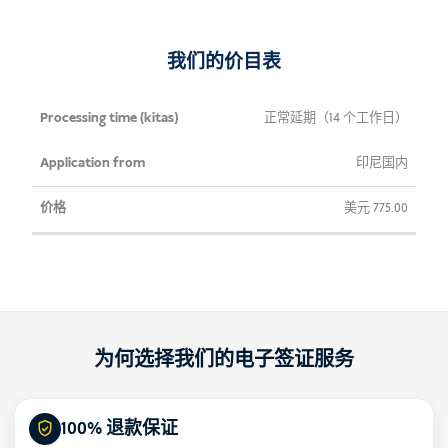
数
量
我们的价目表
加工
申
价
正常延期（14 个工作日）
时间
请
格
印尼国内
（千
来
塔）
自
美元
775.00
为何选择我们的电子签证服务
100% 退款保证