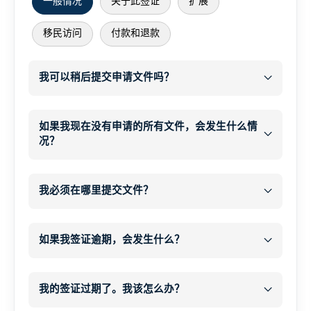
一般情况
关于此签证
扩展
移民访问
付款和退款
我可以稍后提交申请文件吗？
之后
WhatsApp
如果我现在没有申请的所有文件，会发生什么情
况？
电子邮件
之后
电子邮件联系方式
WhatsApp 或电子邮件
我必须在哪里提交文件？
开始办理签证
处理并提交您的签证申请
如果我签证逾期，会发生什么？
所有所需文件
和
所有所需文件
付款
逾期居留
您的付款
在我们的网站上下单，并确保付款确认。.
罚款每人每天 1,000,000 印度卢比
65 美元
我的签证过期了。我该怎么办？
结账后，您将自动收到一份
数字申请表
.
现金