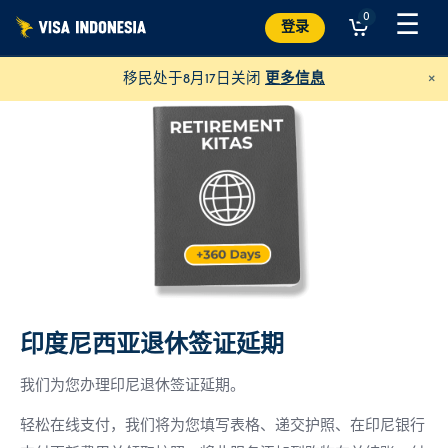
跳
☰
0
登录
至
内
×
移民处于8月17日关闭
更多信息
容
印度尼西亚退休签证延期
捐助凯蒂猫别墅
并帮助巴厘岛的猫咪
我们为您办理印尼退休签证延期。
美元
捐赠
轻松在线支付，我们将为您填写表格、递交护照、在印尼银行