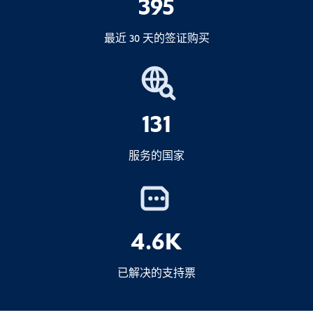
395
25 支雪茄
或
2.如果无法延期
100 克切片烟草
最近 30 天的签证购买
尽快
不可兼得
重要：
3.酒精
131
1 升酒精饮料
4.重要说明
服务的国家
提高罚款
如果超出免税限额，您必须
声明
并可能需
行政问题
要支付进口关税。.
移民调查
海关规定可能偶尔会发生变化--如果您的数
4.6K
量接近限额，比较安全的做法是
复核
最新
规定。.
已解决的支持票