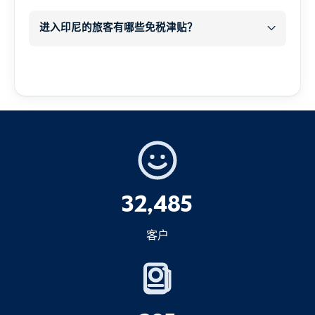
逾期居留罚款
在此表格中，您可以上传所需文件、护照扫
额外的 20-30 分钟
每人每天 1,000,000 印度卢比
进入印尼的旅客有哪些免税津贴？
描件和个人信息。.
现金
免税
重要说明
1.个人物品
短期逾期逗留（几天）通常会很快得到处
理，只需缴纳标准罚款。.
个人物品
每人 500 美元
未来签证申请的复杂性
长期逾期居留可能导致
补充提问
, 在这种情
收件箱和垃圾邮件文件夹
况下，您可能会被推迟、采取进一步的行政
驱逐出境
联合收割机
措施或被驱逐出境。.
32,485
入境禁令
缴纳罚款
不
只要没有其他违规行为，就禁
2.烟草制品
客户
现在该怎么办？
止您返回。.
其中之一
1.如果您的签证类型仍可延期
延长签证
之前
200 支香烟
或
立即启动延期程序