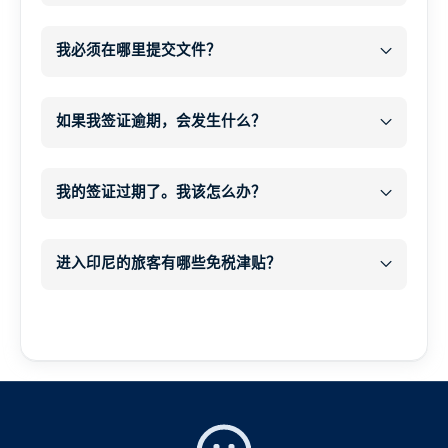
之后
电子邮件联系方式
WhatsApp 或电子邮件
我必须在哪里提交文件？
开始办理签证
处理并提交您的签证申请
如果我签证逾期，会发生什么？
所有所需文件
和
所有所需文件
付款
逾期居留
您的付款
在我们的网站上下单，并确保付款确认。.
罚款每人每天 1,000,000 印度卢比
65 美元
我的签证过期了。我该怎么办？
结账后，您将自动收到一份
数字申请表
.
现金
逾期居留罚款
在此表格中，您可以上传所需文件、护照扫
额外的 20-30 分钟
每人每天 1,000,000 印度卢比
进入印尼的旅客有哪些免税津贴？
描件和个人信息。.
现金
免税
重要说明
1.个人物品
短期逾期逗留（几天）通常会很快得到处
理，只需缴纳标准罚款。.
个人物品
每人 500 美元
未来签证申请的复杂性
长期逾期居留可能导致
补充提问
, 在这种情
收件箱和垃圾邮件文件夹