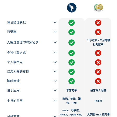
保证签证获批
可退款
出示过去 3 个月的银
无需透露您的财务记录
行对账单
多种付款方式
个人联络点
以您为先的支持
随时申请
易于应用
非常简单
经常令人沮丧
欧元、美元、澳
支持的货币
IDR (1)
元、...(27)
VISA、万事达、
AMEX、Apple Pay、
大多数 VISA 和万事
付款方式