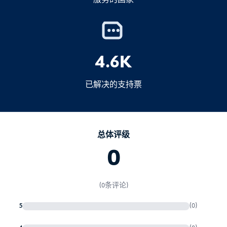
提高罚款
如果超出免税限额，您必须
声明
并可能需
行政问题
要支付进口关税。.
移民调查
海关规定可能偶尔会发生变化--如果您的数
4.6K
量接近限额，比较安全的做法是
复核
最新
规定。.
已解决的支持票
总体评级
0
(0条评论)
5
(0)