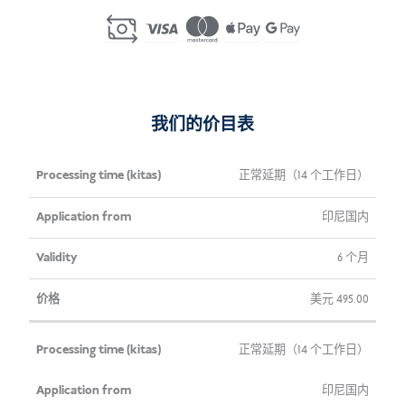
Visa
Extension
Indonesia
数
量
我们的价目表
加工
申
有
价
正常延期（14 个工作日）
时间
请
效
格
印尼国内
（千
来
性
塔）
自
6 个月
美元
495.00
正常延期（14 个工作日）
印尼国内