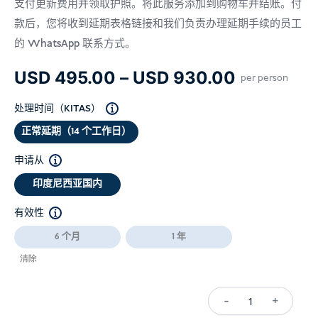
支付更新费用并领取护照。将此服务添加到购物车并结账。付
款后，您将收到延期表格链接和我们负责办理延期手续的员工
的 WhatsApp 联系方式。
价
USD
495.00
–
USD
930.00
per person
格
处理时间（KITAS）
范
正常延期（14 个工作日）
围：
USD 495.
申请从
至
印度尼西亚国内
USD 930.
有效性
6 个月
1 年
清除
-
+
Work