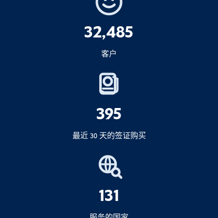
况下，您可能会被推迟、采取进一步的行政
驱逐出境
联合收割机
措施或被驱逐出境。.
32,485
入境禁令
缴纳罚款
不
只要没有其他违规行为，就禁
2.烟草制品
客户
现在该怎么办？
止您返回。.
其中之一
1.如果您的签证类型仍可延期
延长签证
之前
200 支香烟
或
立即启动延期程序
395
25 支雪茄
或
2.如果无法延期
100 克切片烟草
最近 30 天的签证购买
尽快
不可兼得
重要：
3.酒精
131
1 升酒精饮料
4.重要说明
服务的国家