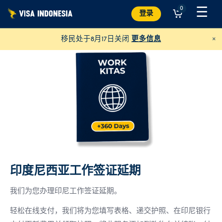
跳
☰
0
登录
至
内
×
移民处于8月17日关闭
更多信息
容
印度尼西亚工作签证延期
捐助凯蒂猫别墅
并帮助巴厘岛的猫咪
我们为您办理印尼工作签证延期。
美元
捐赠
轻松在线支付，我们将为您填写表格、递交护照、在印尼银行