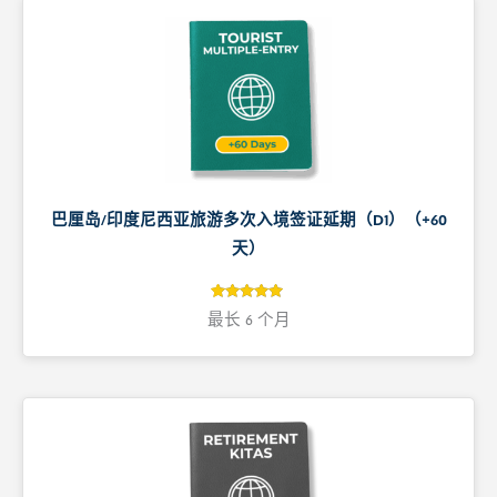
巴厘岛/印度尼西亚旅游多次入境签证延期（D1）（+60
天）
5
评级
最长 6 个月
5
/ 5，已有
位客户进行
了评价