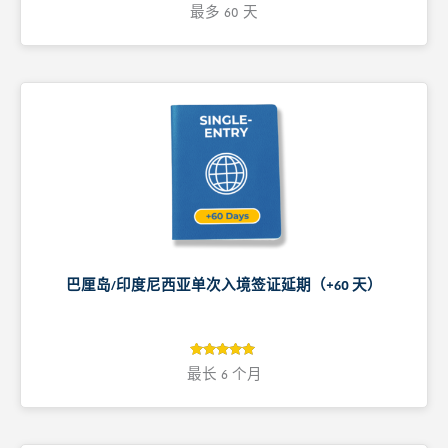
4.9
评级
最多 60 天
4.9
/ 5，已有
位客户进行
了评价
巴厘岛/印度尼西亚单次入境签证延期（+60 天）
5
评级
最长 6 个月
5
/ 5，已有
位客户进行
了评价