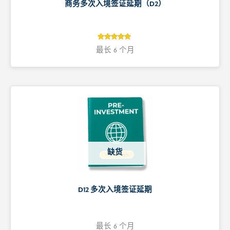
商务多次入境签证延期（D2）
5
评级
最长 6 个月
5
/ 5，已有
位客户进行
了评价
缺货
D12 多次入境签证延期
最长 6 个月