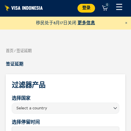
跳
☰
0
登录
至
内
×
移民处于8月17日关闭
更多信息
容
首页
/ 签证延期
签证延期
过滤器产品
选择国家
捐助凯蒂猫别墅
Select a country
并帮助巴厘岛的猫咪
选择停留时间
美元
捐赠