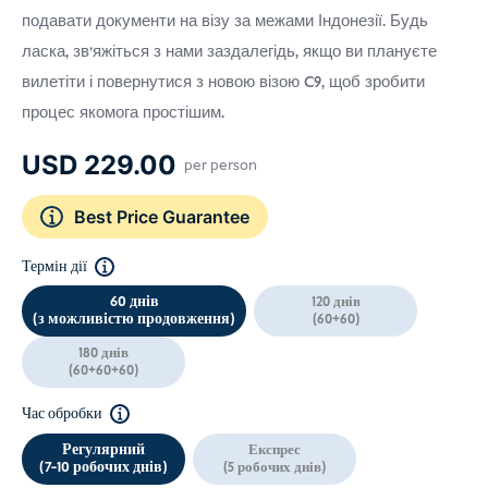
подавати документи на візу за межами Індонезії. Будь
ласка, зв'яжіться з нами заздалегідь, якщо ви плануєте
вилетіти і повернутися з новою візою C9, щоб зробити
процес якомога простішим.
USD
229.00
per person
Best Price Guarantee
Термін дії
60 днів
120 днів
(з можливістю продовження)
(60+60)
180 днів
(60+60+60)
Час обробки
Регулярний
Експрес
(7-10 робочих днів)
(5 робочих днів)