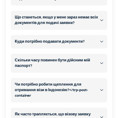
пізніше
WhatsApp
не потрібно відвідувати наш офіс
електронна пошта
Що станеться, якщо у мене зараз немає всіх
документів для подачі заявки?
онлайн
скани або чіткі
контактні дані електронною поштою
фотографії
пізніше
WhatsApp або
Куди потрібно подавати документи?
електронна пошта
онлайн-форма заявки
оформити та подати заявку
почати
Скільки часу повинен бути дійсним мій
на візу
всі необхідні
паспорт?
обробку вашої візи
документи
оплата
Всі необхідні документи
і
Оформіть замовлення на нашому сайті та
тип вашої візи
ваша ситуація
Чи потрібно робити щеплення для
Ваш платіж
отримайте підтвердження оплати.
отримання візи в Індонезію?</trp-post-
container
Одразу після оформлення замовлення ви
автоматично отримаєте
цифрову форму
Стандартні туристичні візи
COVID-19
Як часто трапляється, що візову заявку
заявки
.