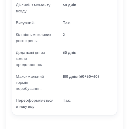
Дійсний з моменту
60 днів
входу:
Висувний:
Так.
Кількість можливих
2
розширень:
Додаткові дні за
60 днів
кожне
продовження:
Максимальний
180 днів (60+60+60)
термін
перебування:
Переоформляється
Так.
в іншу візу: