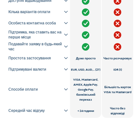
Доступні відшкодування
Кілька варіантів оплати
Особиста контактна особа
Підтримка, яка ставить вас на
перше місце
Подавайте заявку в будь-який
час
Простота застосування
Дуже просто
Часто розчаровує
Підтримувані валюти
EUR, USD, AUD,... (27)
IDR (1)
VISA, Mastercard,
AMEX, Apple Pay,
Більшість карток
Способи оплати
Google Pay,
VISA та Mastercard
банківський
переказ
Часто без
Середній час відгуку
24 години
відповіді