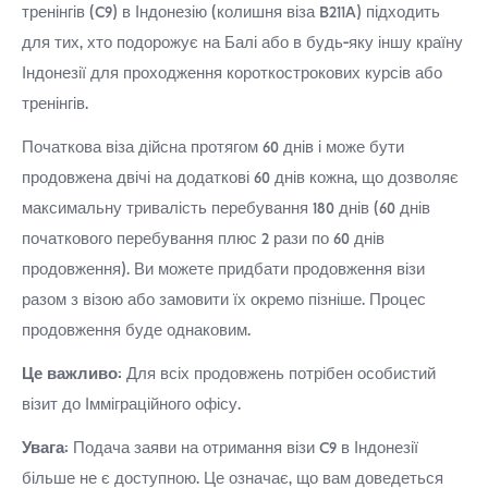
USD
Пожертвувати
тренінгів (C9) в Індонезію (колишня віза B211A) підходить
опитування
покупців
для тих, хто подорожує на Балі або в будь-яку іншу країну
Індонезії для проходження короткострокових курсів або
тренінгів.
Початкова віза дійсна протягом 60 днів і може бути
продовжена двічі на додаткові 60 днів кожна, що дозволяє
максимальну тривалість перебування 180 днів (60 днів
початкового перебування плюс 2 рази по 60 днів
продовження). Ви можете придбати продовження візи
разом з візою або замовити їх окремо пізніше. Процес
продовження буде однаковим.
Це важливо:
Для всіх продовжень потрібен особистий
візит до Імміграційного офісу.
Увага:
Подача заяви на отримання візи C9 в Індонезії
більше не є доступною. Це означає, що вам доведеться