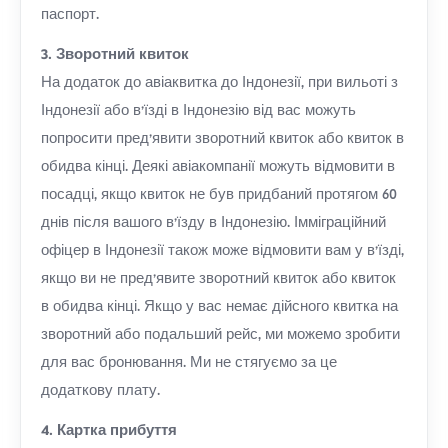
паспорт.
3. Зворотний квиток
На додаток до авіаквитка до Індонезії, при вильоті з
Індонезії або в'їзді в Індонезію від вас можуть
попросити пред'явити зворотний квиток або квиток в
обидва кінці. Деякі авіакомпанії можуть відмовити в
посадці, якщо квиток не був придбаний протягом 60
днів після вашого в'їзду в Індонезію. Імміграційний
офіцер в Індонезії також може відмовити вам у в'їзді,
якщо ви не пред'явите зворотний квиток або квиток
в обидва кінці. Якщо у вас немає дійсного квитка на
зворотний або подальший рейс, ми можемо зробити
для вас бронювання. Ми не стягуємо за це
додаткову плату.
4. Картка прибуття