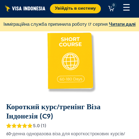
Перейти
☰
0
Увійдіть в систему
до
змісту
×
Імміграційна служба припинила роботу 17 серпня
Читати далі
Короткий курс/тренінг Віза
Індонезія (C9)
Пожертвуйте на Sungai Watch
5.0 (1)
для очищення річок Балі
Рейтинг
5
5
з
60-денна одноразова віза для короткострокових курсів/
5 на основі