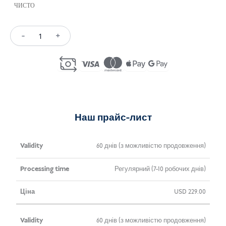
ЧИСТО
-
+
Short
Course/Training
Visa
Indonesia
(C9)
кількість
Наш прайс-лист
Термін
Час
Ціна
60 днів (з можливістю продовження)
дії
обробки
Регулярний (7-10 робочих днів)
USD
229.00
60 днів (з можливістю продовження)