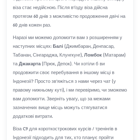
віза стає недійсною. Після в'їзду віза дійсна
протягом 60 днів з можливістю продовження двічі на
60 днів кожен раз.
Наразі ми можемо допомогти вам з розширенням у
наступних місцях:
Балі
(Джимбаран, Денпасар,
Табанан, Сінгараджа, Клунгкунг),
Ломбок
(Матарам)
.
та
Джакарта
(Прюк, Депок)
Чи хотіли б ви
продовжити своє перебування в іншому місці в
Індонезії? Просто зв’яжіться з нами через чат (у
правому нижньому куті), і ми перевіримо, чи зможемо
вам допомогти. Зверніть увагу, що за межами
зазначених вище місць можуть стягуватися
додаткові витрати.
Віза C9 для короткострокових курсів / тренінгів в
Індонезії підходить для тих, хто планує пройти