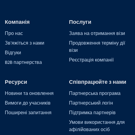
Оплата безпосередньо в аеропорту після
прибуття
Компанія
Послуги
Про нас
Заява на отримання візи
Зв'яжіться з нами
Продовження терміну дії
Вимоги до в'їзду в Індонезію
візи
Відгуки
Реєстрація компанії
B2B партнерства
Ресурси
Співпрацюйте з нами
Новини та оновлення
Партнерська програма
Вимоги до учасників
Партнерський логін
Поширені запитання
Підтримка партнерів
Умови використання для
афілійованих осіб