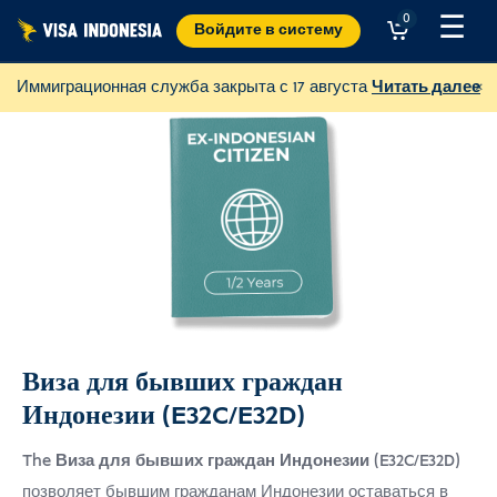
Skip
☰
0
Войдите в систему
to
content
×
Иммиграционная служба закрыта с 17 августа
Читать далее
Виза для бывших граждан
Индонезии (E32C/E32D)
Пожертвовать в JAAN
и помогать всем видам животных.
The
Виза для бывших граждан Индонезии
(E32C/E32D)
позволяет бывшим гражданам Индонезии оставаться в