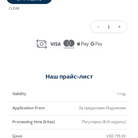
CLEAR
-
+
Количество
Ex-
Indonesian
Citizen
Visa
(E32C/E32D)
Наш прайс-лист
Валидность
Заявка
Время
Цена
1 год
от
обработки
За пределами Индонезии
(комплектов)
Регулярно (8-10 недель)
USD
795.00