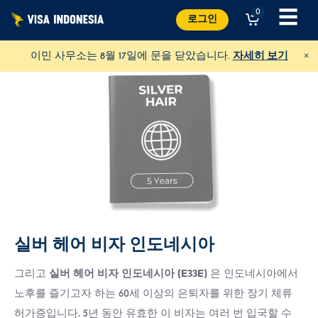
콘
☰
0
로그인
텐
츠
×
이민 사무소는 8월 17일에 문을 닫았습니다.
자세히 보기
로
건
너
뛰
기
실버 헤어 비자 인도네시아
JAAN에 기부하기
모든 종류의 동물을 돕습니다.
그리고
실버 헤어 비자 인도네시아 (E33E)
은 인도네시아에서
USD
기부하기
노후를 즐기고자 하는 60세 이상의 은퇴자를 위한 장기 체류
허가증입니다. 5년 동안 유효한 이 비자는 여러 번 입국할 수