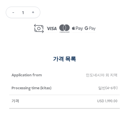
-
+
Silver
Hair
Visa
Indonesia
수
량
가격 목록
신
처
가
인도네시아 외 지역
청
리
격
일반(4~6주)
출
시
발
간
USD
1,990.00
지
(키
타)