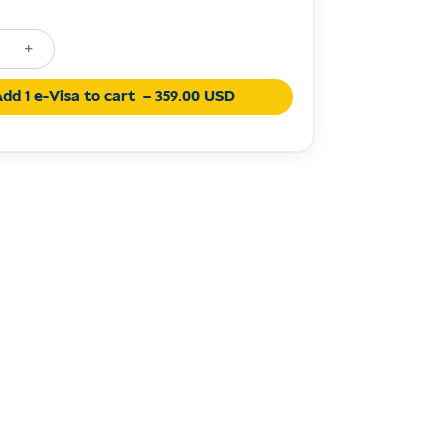
+
-
dd 1 e-Visa to cart
– 359.00 USD
s