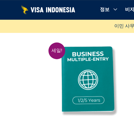
콘
정보
비자
텐
왜 우리와 함께 예약해야 하나요?
알아야 할 모든 것
츠
이민 사무
로
건
너
세일!
뛰
기