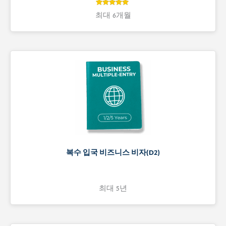
5
5
최대 6개월
개 고객 평
가를 기준
으로 5점 만
점에
점으
로 평가됨
복수 입국 비즈니스 비자(D2)
최대 5년