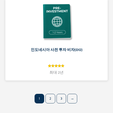
인도네시아 사전 투자 비자(D12)
5
5
최대 2년
개 고객 평
가를 기준
으로 5점 만
점에
점으
로 평가됨
1
2
3
→