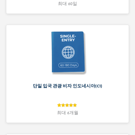
4.9
4.9
최대 60일
개 고객 평
가를 기준
으로 5점 만
점에
점으
로 평가됨
단일 입국 관광 비자 인도네시아(C1)
4.9
4.9
최대 6개월
개 고객 평
가를 기준
으로 5점 만
점에
점으
로 평가됨