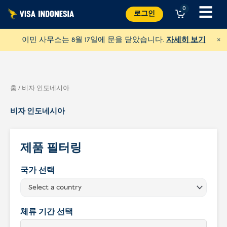
콘
☰
0
로그인
텐
츠
×
이민 사무소는 8월 17일에 문을 닫았습니다.
자세히 보기
로
건
너
홈
/ 비자 인도네시아
뛰
기
비자 인도네시아
제품 필터링
국가 선택
JAAN에 기부하기
Select a country
모든 종류의 동물을 돕습니다.
체류 기간 선택
USD
기부하기