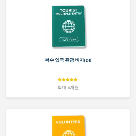
복수 입국 관광 비자(D1)
5
5
최대 6개월
개 고객 평
가를 기준
으로 5점 만
점에
점으
로 평가됨