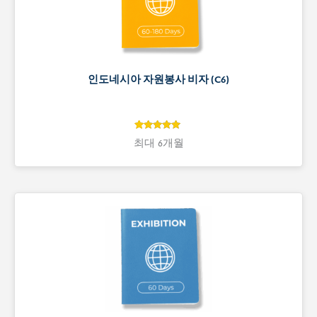
인도네시아 자원봉사 비자 (C6)
4.9
4.9
최대 6개월
개 고객 평
가를 기준
으로 5점 만
점에
점으
로 평가됨