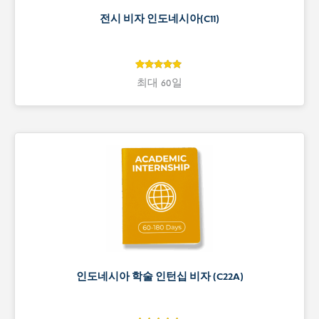
전시 비자 인도네시아(C11)
4.9
4.9
최대 60일
개 고객 평
가를 기준
으로 5점 만
점에
점으
로 평가됨
인도네시아 학술 인턴십 비자 (C22A)