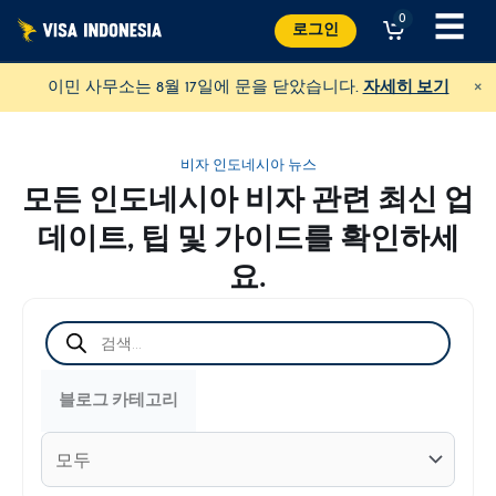
콘
☰
0
로그인
텐
츠
×
이민 사무소는 8월 17일에 문을 닫았습니다.
자세히 보기
로
건
비자 인도네시아 뉴스
너
모든 인도네시아 비자 관련 최신 업
뛰
데이트, 팁 및 가이드를 확인하세
기
요.
제
품
검
색
빌라 키티에 기부하기
블로그 카테고리
발리에서 고양이를 돕고
USD
기부하기