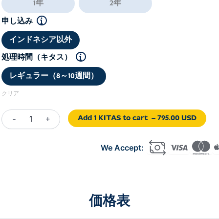
US
1年
2年
申し込み
インドネシア以外
処理時間（キタス）
レギュラー（8～10週間）
クリア
Add 1 KITAS to cart
– 795.00 USD
-
+
Ex-
Indonesian
Citizen
Visa
(E32C/E32D)
個
価格表