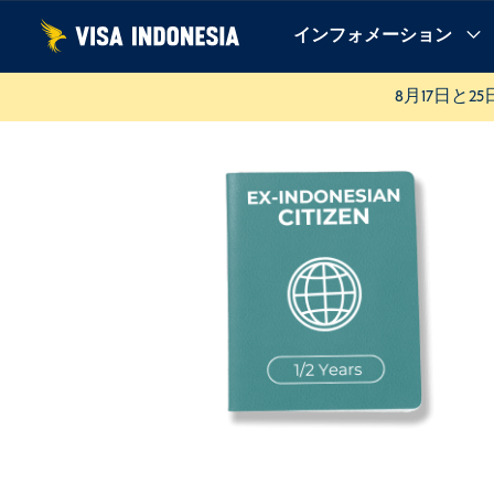
コ
インフォメーション
ン
予約の理由
説明
必要条件
手続き
テ
8月17日と
ン
ツ
へ
ス
キ
ッ
プ