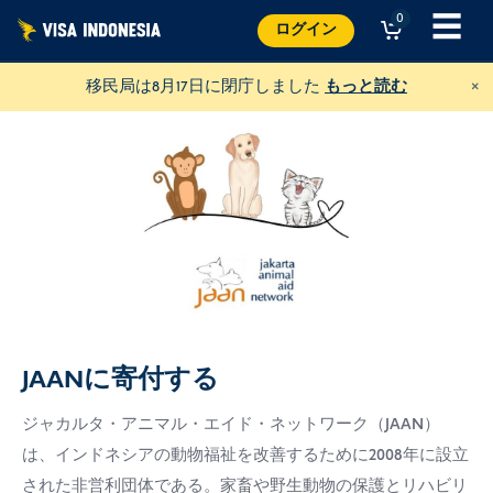
コ
☰
0
ログイン
ン
テ
×
移民局は8月17日に閉庁しました
もっと読む
ン
ツ
へ
ス
キ
ッ
プ
JAANに寄付する
JAANに寄付する
ジャカルタ・アニマル・エイド・ネットワーク（JAAN）
あらゆる動物を助ける
は、インドネシアの動物福祉を改善するために2008年に設立
米ドル
寄付する
された非営利団体である。家畜や野生動物の保護とリハビリ