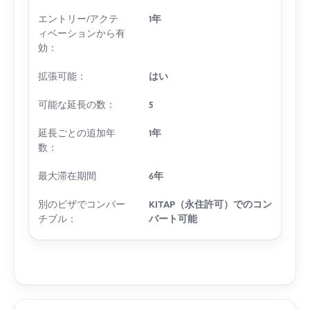
エントリー/アクテ
1年
ィベーションから有
効：
拡張可能：
はい
可能な延長の数：
5
延長ごとの追加年
1年
数：
最大滞在期間
6年
別のビザでコンバー
KITAP（永住許可）でのコン
チブル：
バート可能