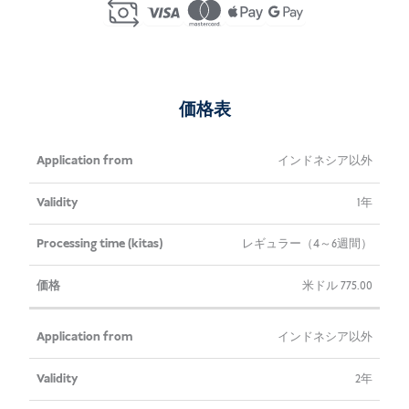
Indonesia
(KITAS)
個
価格表
申
妥
処理時間
価
インドネシア以外
し
当
（kitas）
格
1年
込
性
み
レギュラー（4～6週間）
米ドル
775.00
インドネシア以外
2年