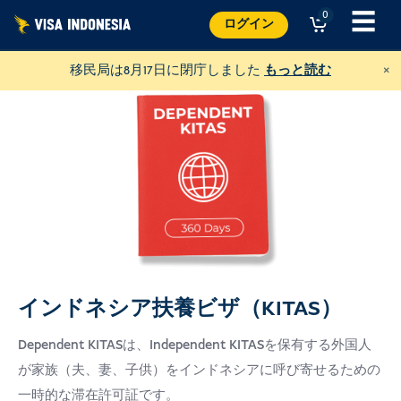
コ
☰
0
ログイン
ン
テ
×
移民局は8月17日に閉庁しました
もっと読む
ン
ツ
へ
ス
キ
ッ
プ
インドネシア扶養ビザ（KITAS）
ヴィラ・キティに寄付を
Dependent KITASは、Independent KITASを保有する外国人
そしてバリの猫を助ける
が家族（夫、妻、子供）をインドネシアに呼び寄せるための
米ドル
寄付する
一時的な滞在許可証です。