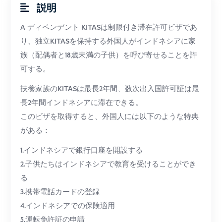
説明
A
ディペンデント
KITASは制限付き滞在許可ビザであ
り、独立KITASを保持する外国人がインドネシアに家
族（配偶者と18歳未満の子供）を呼び寄せることを許
可する。
扶養家族のKITASは最長2年間、数次出入国許可証は最
長2年間インドネシアに滞在できる。
このビザを取得すると、外国人には以下のような特典
がある：
1.インドネシアで銀行口座を開設する
2.子供たちはインドネシアで教育を受けることができ
る
3.携帯電話カードの登録
4.インドネシアでの保険適用
5.運転免許証の申請