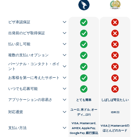
ビザ承認保証
出発前のビザ取得保証
払い戻し可能
複数の支払いオプション
パーソナル・コンタクト・ポイ
ント
お客様を第一に考えたサポート
いつでも応募可能
アプリケーションの容易さ
とても簡単
しばしば苛立たしい
ユーロ, 米ドル, オー
対応通貨
IDR (1)
ディ,...(27)
VISA, Mastercard,
VISAとMastercardの
支払い方法
AMEX, Apple Pay,
ほとんどのカード
Google Pay, 銀行振込