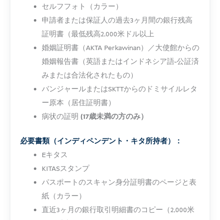
セルフフォト（カラー）
申請者または保証人の過去3ヶ月間の銀行残高
証明書（最低残高2,000米ドル以上
婚姻証明書（AKTA Perkawinan）／大使館からの
婚姻報告書（英語またはインドネシア語-公証済
みまたは合法化されたもの）
バンジャールまたはSKTTからのドミサイルレタ
ー原本（居住証明書）
病状の証明
(17歳未満の方のみ）
必要書類（インディペンデント・キタ所持者）：
Eキタス
KITASスタンプ
パスポートのスキャン身分証明書のページと表
紙（カラー）
直近3ヶ月の銀行取引明細書のコピー（2,000米