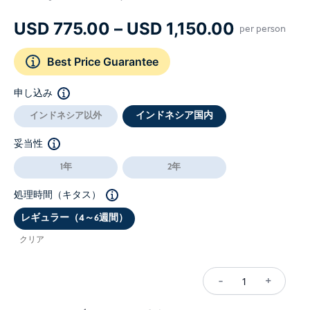
価
USD
775.00
–
USD
1,150.00
per person
格
Best Price Guarantee
帯:
USD 775
申し込み
–
インドネシア国内
インドネシア以外
USD 1,15
妥当性
1年
2年
処理時間（キタス）
レギュラー（4～6週間）
クリア
-
+
Dependent
Visa