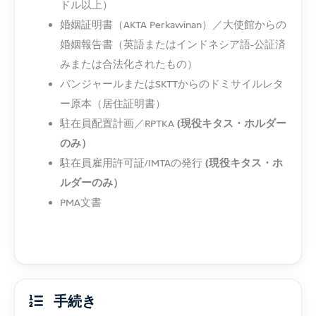
ドル以上）
婚姻証明書（AKTA Perkawinan）／大使館からの
婚姻報告書（英語またはインドネシア語-公証済
みまたは合法化されたもの）
バンジャールまたはSKTTからのドミサイルレタ
ー原本（居住証明書）
駐在員配置計画／RPTKA
(現役キタス・ホルダー
のみ）
駐在員雇用許可証/IMTAの発行
(現役キタス・ホ
ルダーのみ）
PMA文書
手続き